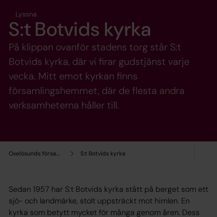
Lyssna
S:t Botvids kyrka
På klippan ovanför stadens torg står S:t
Botvids kyrka, där vi firar gudstjänst varje
vecka. Mitt emot kyrkan finns
församlingshemmet, där de flesta andra
verksamheterna håller till.
Oxelösunds församling
S:t Botvids kyrka
Sedan 1957 har S:t Botvids kyrka stått på berget som ett
sjö- och landmärke, stolt uppsträckt mot himlen. En
kyrka som betytt mycket för många genom åren. Dess