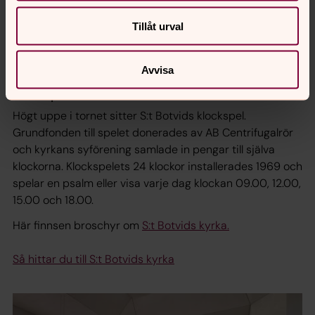
År 1990 fick S:t Botvids kyrka en ny orgel, den så kallade
”Grönlundorgeln”. Orgeln är ritad av arkitekt Ulf Oldaeus,
Tillåt urval
byggd av Grönlunds orgelbyggeri i Gammelstad och
dekorerad av konstnären Tore Bergh.
Avvisa
Klockspelet
Högt uppe i tornet sitter S:t Botvids klockspel.
Grundfonden till spelet donerades av AB Centrifugalrör
och kyrkans syförening samlade in pengar till själva
klockorna. Klockspelets 24 klockor installerades 1969 och
spelar en psalm eller visa varje dag klockan 09.00, 12.00,
15.00 och 18.00.
Här finnsen broschyr om
S:t Botvids kyrka.
Så hittar du till S:t Botvids kyrka