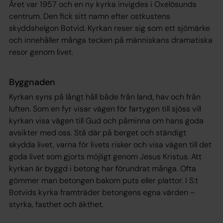
Året var 1957 och en ny kyrka invigdes i Oxelösunds
centrum. Den fick sitt namn efter ostkustens
skyddshelgon Botvid. Kyrkan reser sig som ett sjömärke
och innehåller många tecken på människans dramatiska
resor genom livet.
Byggnaden
Kyrkan syns på långt håll både från land, hav och från
luften. Som en fyr visar vägen för fartygen till sjöss vill
kyrkan visa vägen till Gud och påminna om hans goda
avsikter med oss. Stå där på berget och ständigt
skydda livet, varna för livets risker och visa vägen till det
goda livet som gjorts möjligt genom Jesus Kristus. Att
kyrkan är byggd i betong har förundrat många. Ofta
gömmer man betongen bakom puts eller plattor. I S:t
Botvids kyrka framträder betongens egna värden –
styrka, fasthet och äkthet.