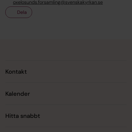
oxelosunds.forsamling@svenskakyrkan.se
Dela
Tillbaka till toppen
Tillbaka till innehållet
Kontakt
Kalender
Hitta snabbt