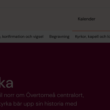
Kalender
, konfirmation och vigsel
Begravning
Kyrkor, kapell och l
ka
mil norr om Övertorneå centralort,
kyrka bär upp sin historia med