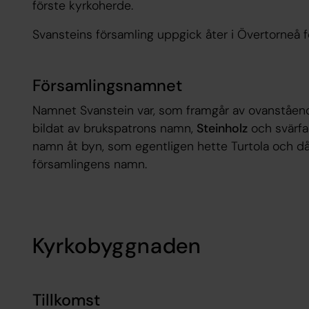
förste kyrkoherde.
Svansteins församling uppgick åter i Övertorneå 
Församlingsnamnet
Namnet
Svanstein
var, som framgår av ovanståend
bildat av brukspatrons namn,
Steinholz
och svärf
namn åt byn, som egentligen hette Turtola och då
församlingens namn.
Kyrkobyggnaden
Tillkomst