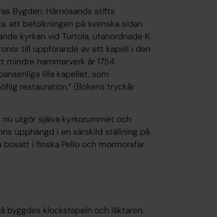
eras Bygden, Härnösands stifts
ga, att befolkningen på svenska sidan
gande kyrkan vid Turtola, utanordnade K.
nor till uppförande av ett kapell i den
ett mindre hammarverk år 1754
oansenliga lilla kapellet, som
flig restauration.” (Bokens tryckår
m nu utgör själva kyrkorummet och
nns upphängd i en särskild ställning på
a bosatt i finska Pello och mormorsfar
å byggdes klockstapeln och läktaren.