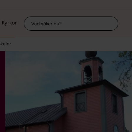
Sök
Kyrkor
okaler