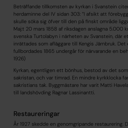
Beträffande tillkomsten av kyrkan i Svanstein cit
herdaminne del IV sidan 303: ”I afsikt att förebyg
skulle söka sig öfver till den på finskt område lig
Maj:t 20 mars 1858 af riksdagen anslagna 5.000 kro
svenska Turtolabyn i närheten av Svanstein, där 
inrättades som afläggare till Kengis Järnbruk. Det 
fullbordades 1865 undergår för närvarande en behö
1926)
Kyrkan, egentligen ett bönhus, bestod av det so
sakristan, och var timrad. En mindre kyrkklocka fa
sakristians tak. Byggmästare har varit Matti Havel
till landshövding Ragnar Lassinantti.
Restaureringar
År 1927 skedde en genomgripande restaurering. D