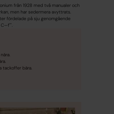
monium från 1928 med två manualer och
rkan, men har sedermera avyttrats.
ster fördelade på sju genomgående
C—f'''.
 nära.
ra.
ga tackoffer bära.