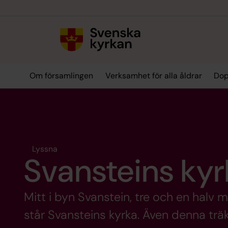
Till innehållet
Till undermeny
Om församlingen
Verksamhet för alla åldrar
Dop
Lyssna
Svansteins kyr
Mitt i byn Svanstein, tre och en halv 
står Svansteins kyrka. Även denna trä