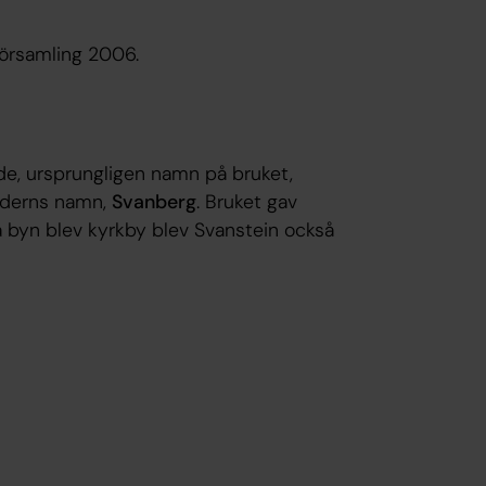
församling 2006.
e, ursprungligen namn på bruket,
aderns namn,
Svanberg
. Bruket gav
 byn blev kyrkby blev Svanstein också