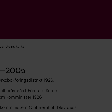
vansteins kyrka
26—2005
rkobokföringsdistrikt 1926.
ll prästgård. Första prästen i
som komminister 1926.
 komministern Olof Bernhoff blev dess