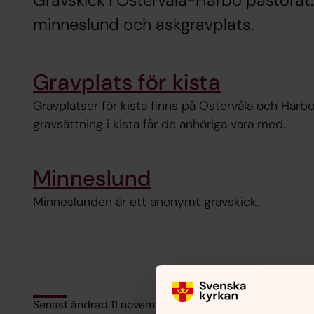
Gravskick i Östervåla-Harbo pastorat.
minneslund och askgravplats.
Gravplats för kista
Gravplatser för kista finns på Östervåla och Harbo
gravsättning i kista får de anhöriga vara med.
Minneslund
Minneslunden är ett anonymt gravskick.
Senast ändrad 11 november 2024