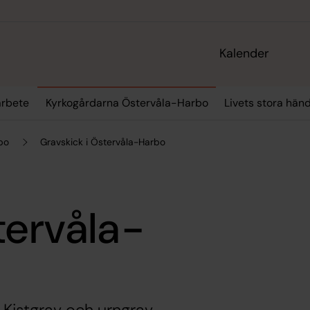
Kalender
arbete
Kyrkogårdarna Östervåla-Harbo
Livets stora hän
bo
Gravskick i Östervåla-Harbo
tervåla-