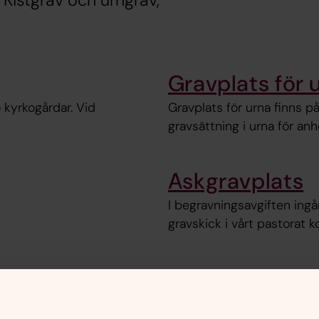
 Kistgrav och urngrav,
Gravplats för 
 kyrkogårdar. Vid
Gravplats för urna finns p
gravsättning i urna för an
Askgravplats
I begravningsavgiften ingå
gravskick i vårt pastorat 