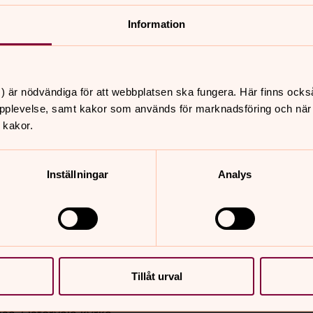
nnehåll?
Information
) är nödvändiga för att webbplatsen ska fungera. Här finns ocks
pplevelse, samt kakor som används för marknadsföring och när vi
 kakor.
Inställningar
Analys
er
Hitta snabbt
Sidkarta
 11.00
arbo kyrka
Tillåt urval
 18.00