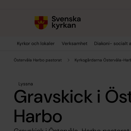
Till innehållet
Till undermeny
Kyrkor och lokaler
Verksamhet
Diakoni- socialt 
Östervåla Harbo pastorat
Kyrkogårdarna Östervåla-Har
Lyssna
Gravskick i Ös
Harbo