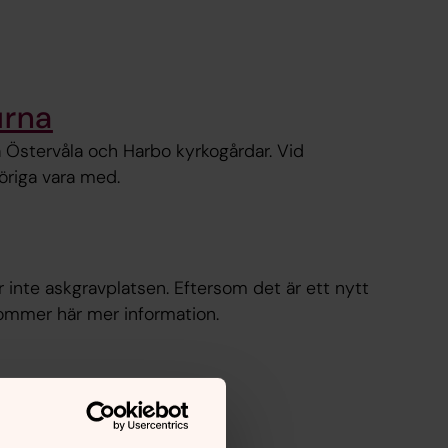
urna
å Östervåla och Harbo kyrkogårdar. Vid
höriga vara med.
r inte askgravplatsen. Eftersom det är ett nytt
kommer här mer information.