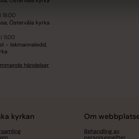
sa, Östervåla kyrka
i 18.00
sa, Östervåla kyrka
i 11.00
st - lekmannaledd,
rka
kommande händelser
ka kyrkan
Om webbplats
örsamling
Behandling av
lem
personuppgifter