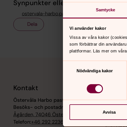
Synpunkter eller frågor på sidans i
Samtycke
ostervala-harbo.pastorat@svenskakyrkan.se
Dela
Vi använder kakor
Vissa av våra kakor (cookies
som förbättrar din användaru
plattformar. Läs mer om våra
Tillbaka till toppen
Tillbaka till innehållet
Samtyckesval
Nödvändiga kakor
Kontakt
Kalend
Östervåla Harbo pastorat
9 augusti
Besöks- och postadress:
Mässa, H
Avvisa
Ågården, 74046 Östervåla
9 augusti
Telefon:
+46 292 22360