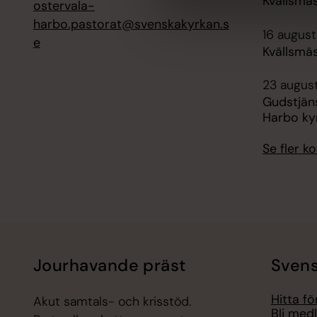
Kvällsmäs
ostervala-
harbo.pastorat@svenskakyrkan.s
16 august
e
Kvällsmäs
23 august
Gudstjän
Harbo ky
Se fler 
Jourhavande präst
Svens
Hitta f
Akut samtals- och krisstöd.
Bli med