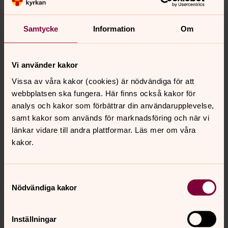
Samtycke
Information
Om
Vi använder kakor
Vissa av våra kakor (cookies) är nödvändiga för att
webbplatsen ska fungera. Här finns också kakor för
analys och kakor som förbättrar din användarupplevelse,
samt kakor som används för marknadsföring och när vi
Foto: unsplash.com
länkar vidare till andra plattformar. Läs mer om våra
Livsfrågor
kakor.
Det finns inga enkla svar på livets svåra frågor, men här
får du några ledtrådar.
Samtyckesval
Nödvändiga kakor
Kyrkoårets bibeltexter
Läs bibeltexterna för de olika helgdagarna under
Inställningar
kyrkoåret.