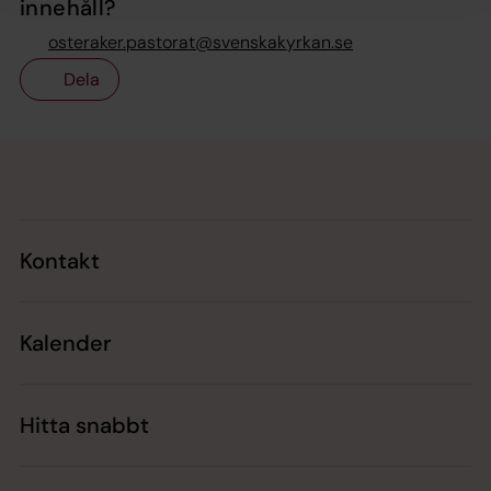
innehåll?
osteraker.pastorat@svenskakyrkan.se
Dela
Tillbaka till toppen
Tillbaka till innehållet
Kontakt
Kalender
Hitta snabbt