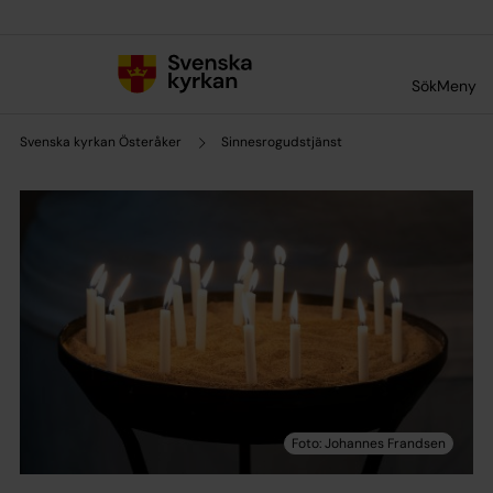
Till innehållet
Till undermeny
Sök
Meny
Svenska kyrkan Österåker
Sinnesrogudstjänst