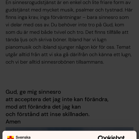
En sinnesrogudstjänst är en enkel och lite friare form av
gudstjänst med mycket musik, psalmer och tystnad. Här
finns inga krav, inga förväntningar – bara sinnesro som
vi delar med oss av. Du behöver inte tro på Gud, kom
som du är med både tvivel och tro. Det finns tillfälle att
tända ljus och skriva böner. Ibland har vi lugn
pianomusik och ibland sjunger någon kör för oss. Temat
utgår alltid från att vi ska gå därifrån och känna ett lugn,
och vi ber alltid sinnesrobönen tillsammans.
Gud, ge mig sinnesro
att acceptera det jag inte kan förändra,
mod att förändra det jag kan
och förstånd att inse skillnaden.
Amen