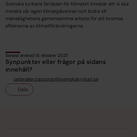
Svenska kyrkans färdplan för klimatet innebär att vi ska
minska vår egen klimatpåverkan och bidra till
mänsklighetens gemensamma arbete för att bromsa
effekterna av klimatförändringarna.
Senast ändrad 15 oktober 2025
Synpunkter eller frågor på sidans
innehåll?
osteraker.pastorat@svenskakyrkan.se
Dela
Tillbaka till toppen
Tillbaka till innehållet