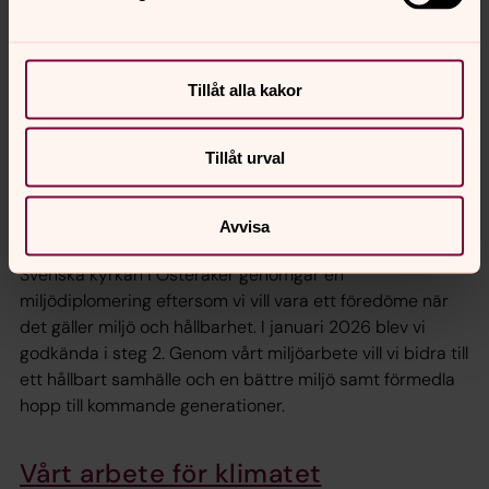
väntar de sitt första barn.
Tillåt alla kakor
Tillåt urval
Avvisa
Hållbarhets- och miljöarbete
Svenska kyrkan i Österåker genomgår en
miljödiplomering eftersom vi vill vara ett föredöme när
det gäller miljö och hållbarhet. I januari 2026 blev vi
godkända i steg 2. Genom vårt miljöarbete vill vi bidra till
ett hållbart samhälle och en bättre miljö samt förmedla
hopp till kommande generationer.
Vårt arbete för klimatet