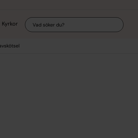
Sök
Kyrkor
avskötsel