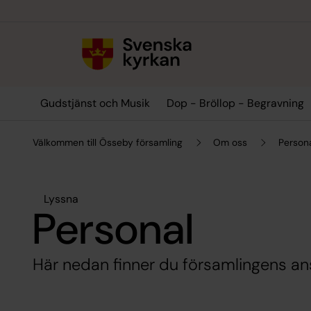
Till innehållet
Till undermeny
Gudstjänst och Musik
Dop - Bröllop - Begravning
Välkommen till Össeby församling
Om oss
Person
Lyssna
Personal
Här nedan finner du församlingens an