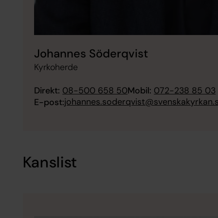
Johannes Söderqvist
Kyrkoherde
Direkt:
08-500 658 50
Mobil:
072-238 85 03
johannes.soderqvist@svenskakyrkan.
E-post:
Kanslist