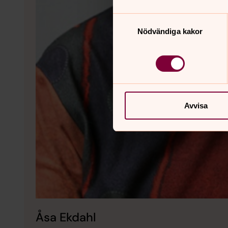
Samtyckesval
Nödvändiga kakor
Avvisa
Åsa Ekdahl