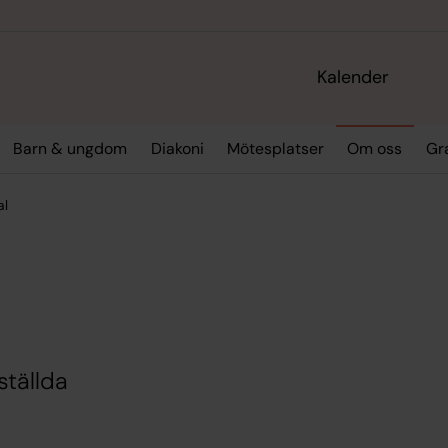
Kalender
Barn & ungdom
Diakoni
Mötesplatser
Om oss
Gr
al
ställda