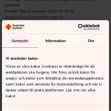
katedral
Kontakt: Åsa M Jonsson 0491-78 42 16
asa.jonsson2@svenskakyrkan.se
Barn och familj
Samtycke
Information
Om
Här hittar du information om verksamheter som passar
barn upp till årskurs 6. Kyrkis, miniorer och kör är bara
Vi använder kakor
några exempel. Välkommen!
Vissa av våra kakor (cookies) är nödvändiga för att
webbplatsen ska fungera. Här finns också kakor för
Gud och spagetti
analys och kakor som förbättrar din användarupplevelse,
...och andra gudstjänster där vi tänkt extra på att
samt kakor som används för marknadsföring och när vi
barnen ska trivas.
länkar vidare till andra plattformar. Läs mer om våra
kakor.
Samtalsstöd
Ibland behöver man någon att prata med. Medarbetarna