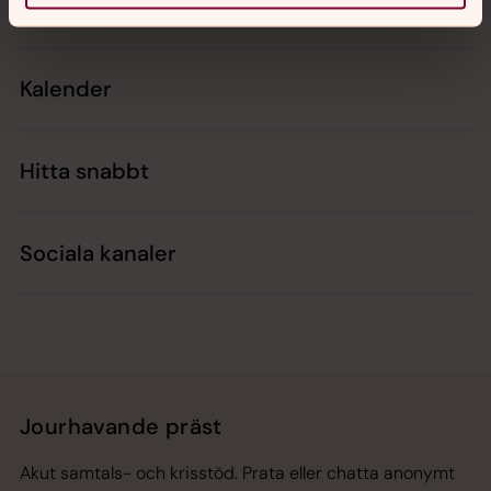
Kontakt
Kalender
Hitta snabbt
Sociala kanaler
Jourhavande präst
Akut samtals- och krisstöd. Prata eller chatta anonymt