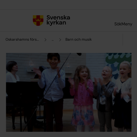
Till innehållet
Till undermeny
Sök
Meny
Oskarshamns församling
...
Barn och musik