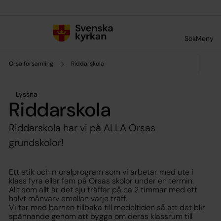
Till innehållet
Till undermeny
Sök
Meny
Orsa församling
Riddarskola
Lyssna
Riddarskola
Riddarskola har vi på ALLA Orsas
grundskolor!
Ett etik och moralprogram som vi arbetar med ute i
klass fyra eller fem på Orsas skolor under en termin.
Allt som allt är det sju träffar på ca 2 timmar med ett
halvt månvarv emellan varje träff.
Vi tar med barnen tillbaka till medeltiden så att det blir
spännande genom att bygga om deras klassrum till