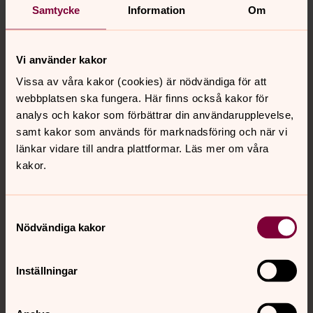
Samtycke
Information
Om
Tillbaka till toppen
Tillbaka till innehållet
Vi använder kakor
Vissa av våra kakor (cookies) är nödvändiga för att
webbplatsen ska fungera. Här finns också kakor för
Kontakt
analys och kakor som förbättrar din användarupplevelse,
samt kakor som används för marknadsföring och när vi
länkar vidare till andra plattformar. Läs mer om våra
Kalender
kakor.
Hitta snabbt
Samtyckesval
Nödvändiga kakor
Sociala kanaler
Inställningar