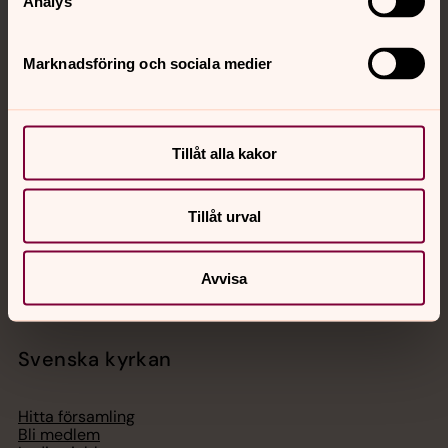
Analys
Marknadsföring och sociala medier
Jourhavande präst
Akut samtals- och krisstöd. Prata eller chatta anonymt
med en präst på kvällar och nätter.
Tillåt alla kakor
Chatt
Tillåt urval
Digitalt brev
Telefon 112
Avvisa
Svenska kyrkan
Hitta församling
Bli medlem