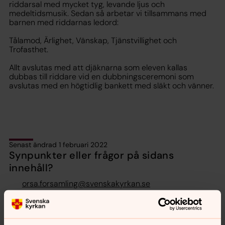
riddarsal med mycket tyg, levande ljus och
medeltidsmusik. Sedan så arbetar vi tillsammans med
barnen med riddarnas ledord:
Tålamod, Ärlighet, Vänskap, Tjänstvillighet och
Trofasthet.
Allt avslutas med att
djäknarna
som eleven kallas
dubbas
till riddare vid en dubbningsceremoni som
avslutas med en högtidlig bankett med släkt och vänner.
Senast ändrad 1 februari 2022
Synpunkter eller frågor på sidans
innehåll?
orsa.forsamling@svenskakyrkan.se
Dela