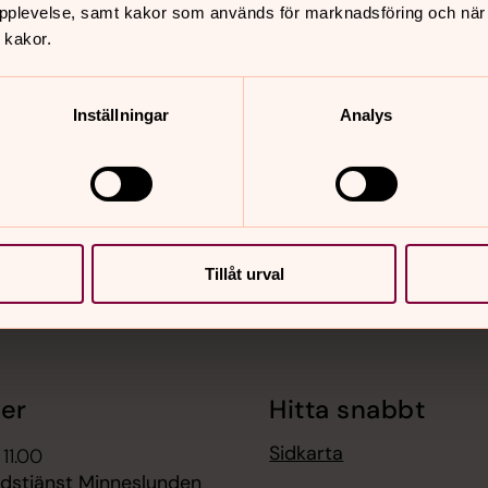
pplevelse, samt kakor som används för marknadsföring och när vi
 kakor.
21
nnehåll?
Inställningar
Analys
Tillåt urval
er
Hitta snabbt
Sidkarta
 11.00
udstjänst Minneslunden