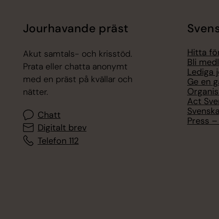
Jourhavande präst
Svens
Hitta f
Akut samtals- och krisstöd.
Bli med
Prata eller chatta anonymt
Lediga 
med en präst på kvällar och
Ge en g
Organis
nätter.
Act Sve
Svenska
Chatt
Press – 
Digitalt brev
Telefon 112