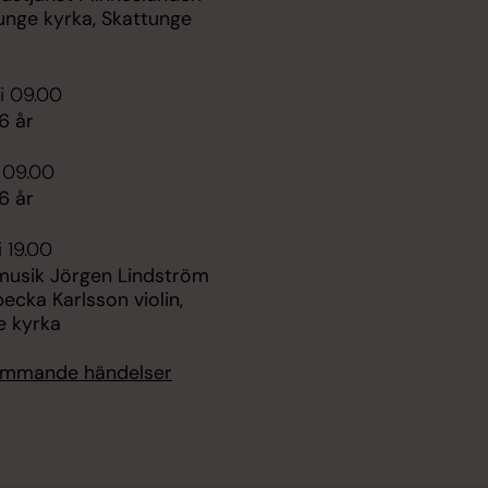
unge kyrka, Skattunge
i 09.00
6 år
i 09.00
6 år
i 19.00
sik Jörgen Lindström
becka Karlsson violin,
e kyrka
kommande händelser