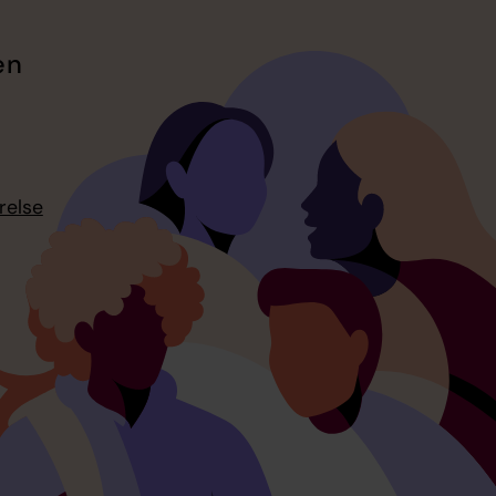
en
relse