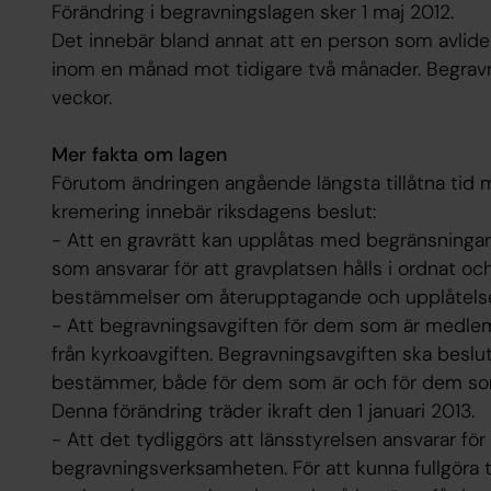
Förändring i begravningslagen sker 1 maj 2012.
Det innebär bland annat att en person som avlider
inom en månad mot tidigare två månader. Begravn
veckor.
Mer fakta om lagen
Förutom ändringen angående längsta tillåtna tid m
kremering innebär riksdagens beslut:
- Att en gravrätt kan upplåtas med begränsningar 
som ansvarar för att gravplatsen hålls i ordnat och
bestämmelser om återupptagande och upplåtelse 
- Att begravningsavgiften för dem som är medlem
från kyrkoavgiften. Begravningsavgiften ska bes
bestämmer, både för dem som är och för dem som
Denna förändring träder ikraft den 1 januari 2013.
- Att det tydliggörs att länsstyrelsen ansvarar för 
begravningsverksamheten. För att kunna fullgöra t