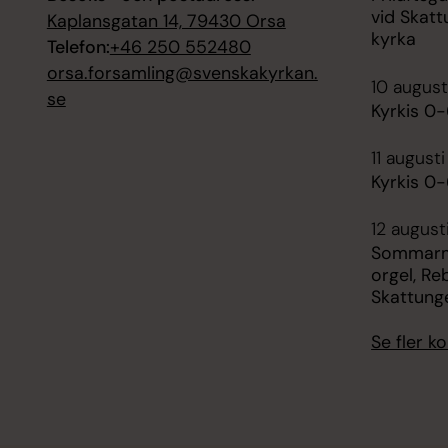
vid Skatt
Kaplansgatan 14, 79430 Orsa
kyrka
Telefon:
+46 250 552480
orsa.forsamling@svenskakyrkan.
10 august
se
Kyrkis 0-
11 august
Kyrkis 0-
12 august
Sommarmu
orgel, Re
Skattung
Se fler 