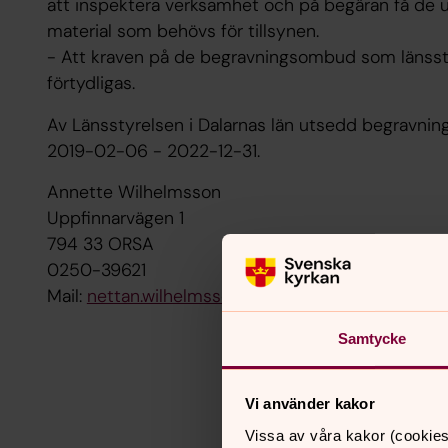
att inspektera verksamhet och på begäran få de u
material som behövs för tillsynen.
- Att kraven på de begravningsombud som länsst
förtydligas.
Av Länsstyrelsen i Dalarnas län utsedd begravni
2019-02-06 - 2022-12-31.
Annette Wilhelmsson
Uppfinnarvägen 1
794 33 ORSA
0250-39621
Mail:
nettan.wilhelmsson@gmail.com
Samtycke
Vi använder kakor
Vissa av våra kakor (cookies