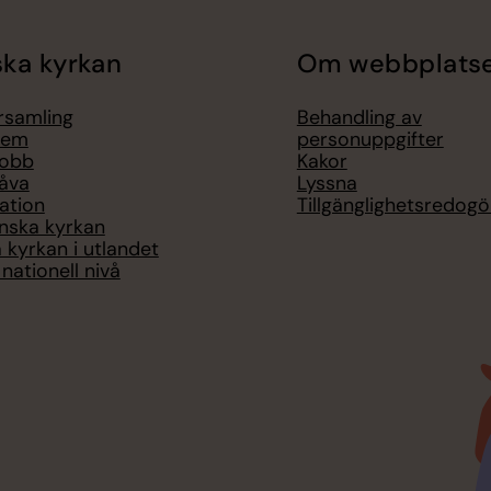
ka kyrkan
Om webbplats
örsamling
Behandling av
lem
personuppgifter
jobb
Kakor
åva
Lyssna
ation
Tillgänglighetsredogö
nska kyrkan
 kyrkan i utlandet
nationell nivå