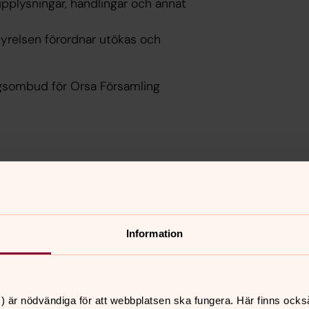
pplysningar, handlingar och annat
yrelsen förordnar utökas och
ngsombud för Orsa Församling
Information
) är nödvändiga för att webbplatsen ska fungera. Här finns ocks