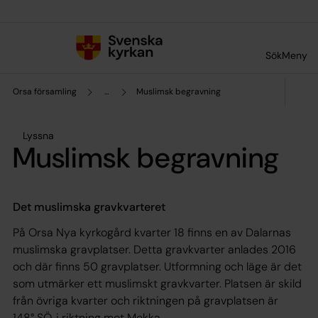
Till innehållet
Till undermeny
Sök
Meny
Orsa församling
...
Muslimsk begravning
Lyssna
Muslimsk begravning
Det muslimska gravkvarteret
På Orsa Nya kyrkogård kvarter 18 finns en av Dalarnas
muslimska gravplatser. Detta gravkvarter anlades 2016
och där finns 50 gravplatser. Utformning och läge är det
som utmärker ett muslimskt gravkvarter. Platsen är skild
från övriga kvarter och riktningen på gravplatsen är
148° SÖ, i riktning mot Mekka.