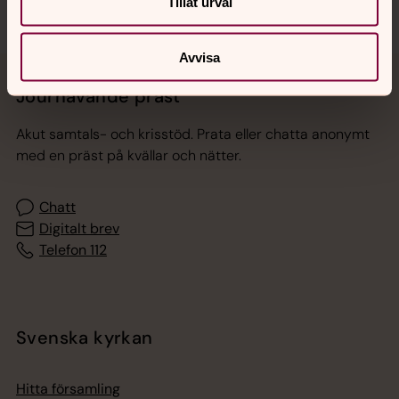
Tillåt urval
Avvisa
Jourhavande präst
Akut samtals- och krisstöd. Prata eller chatta anonymt
med en präst på kvällar och nätter.
Chatt
Digitalt brev
Telefon 112
Svenska kyrkan
Hitta församling