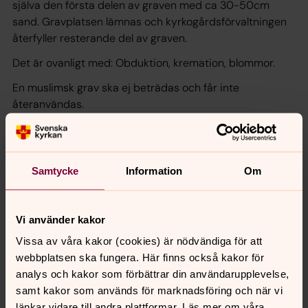
själva den första delen av graven med ca 30-50cm
sand. Gravplatsen lämnas och kyrkogårdsförvaltningen
återfyller resterande del av graven.
Det är ovanligt med: Obduktion, kremation, blommor.
En muslimsk grav ska ej beträdas och får inte
återanvändas.
Dödsboet betalar för material och konstruktion av skydd
för kroppen, f.n 2022 är det en summa av 1200 kr.
Samtycke
Information
Om
Senast ändrad 7 februari 2022
Vi använder kakor
Synpunkter eller frågor på sidans
innehåll?
Vissa av våra kakor (cookies) är nödvändiga för att
webbplatsen ska fungera. Här finns också kakor för
orsa.forsamling@svenskakyrkan.se
analys och kakor som förbättrar din användarupplevelse,
Dela
samt kakor som används för marknadsföring och när vi
länkar vidare till andra plattformar. Läs mer om våra