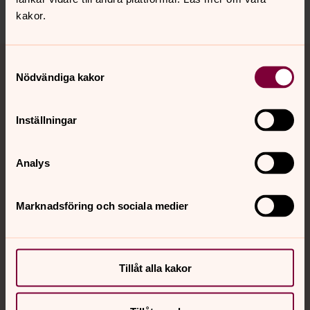
kakor.
Tillbaka till toppen
Tillbaka till innehållet
Samtyckesval
Nödvändiga kakor
Kontakt
Inställningar
Analys
Kalender
Marknadsföring och sociala medier
Hitta snabbt
Tillåt alla kakor
Sociala kanaler