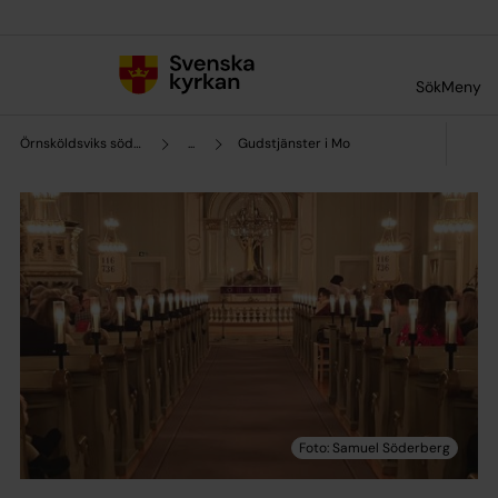
Till innehållet
Till undermeny
Sök
Meny
Örnsköldsviks södra pastorat
...
Gudstjänster i Mo