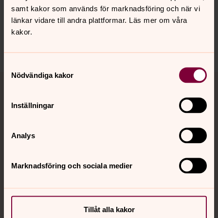
samt kakor som används för marknadsföring och när vi
ornskoldsviks.sodra.pastorat@svenskakyrkan.se
länkar vidare till andra plattformar. Läs mer om våra
Dela
kakor.
Samtyckesval
Nödvändiga kakor
Tillbaka till toppen
Tillbaka till innehållet
Inställningar
Kontakt
Analys
Kalender
Marknadsföring och sociala medier
Hitta snabbt
Tillåt alla kakor