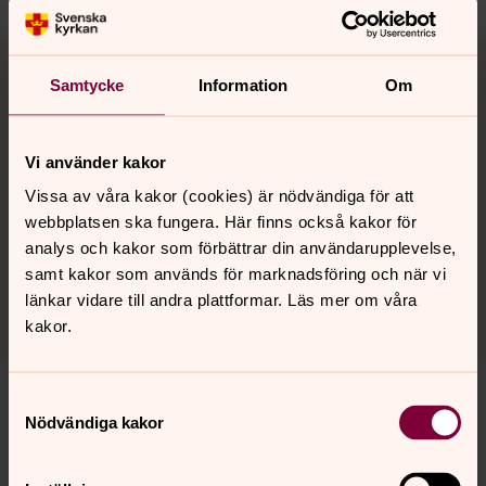
Samtycke
Information
Om
Relaterat innehåll
Svenska kyrkans lekmannaförbund
Vi använder kakor
Svenska kyrkans lekmannaförbund är en
Vissa av våra kakor (cookies) är nödvändiga för att
frivilligorganisation inom Svenska kyrkan som arbetar i
webbplatsen ska fungera. Här finns också kakor för
trohet mot Svenska kyrkans bekännelse på församlings-,
analys och kakor som förbättrar din användarupplevelse,
stifts- och riksnivå.
samt kakor som används för marknadsföring och när vi
länkar vidare till andra plattformar. Läs mer om våra
kakor.
Samtyckesval
Nödvändiga kakor
Senast ändrad 13 mars 2026
Synpunkter eller frågor på sidans