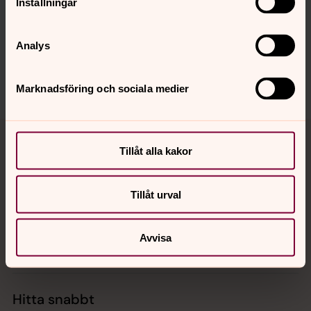
Inställningar
innehåll?
orkened.forsamling@svenskakyrkan.se
Analys
Dela
Marknadsföring och sociala medier
Tillbaka till toppen
Tillbaka till innehållet
Tillåt alla kakor
Kontakt
Tillåt urval
Avvisa
Kalender
Hitta snabbt