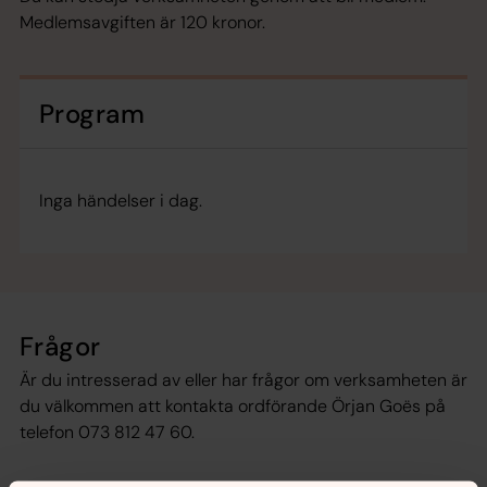
Medlemsavgiften är 120 kronor.
Program
Inga händelser i dag.
Frågor
Är du intresserad av eller har frågor om verksamheten är
du välkommen att kontakta ordförande Örjan Goës på
telefon 073 812 47 60.