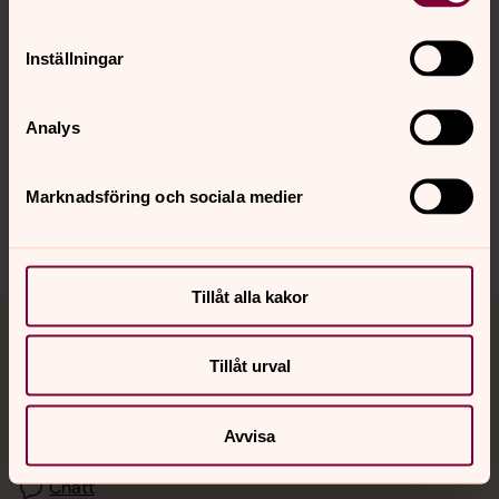
Kalender
Inställningar
Hitta snabbt
Analys
Sociala kanaler
Marknadsföring och sociala medier
Tillåt alla kakor
Jourhavande präst
Tillåt urval
Akut samtals- och krisstöd. Prata eller chatta anonymt
med en präst på kvällar och nätter.
Avvisa
Chatt