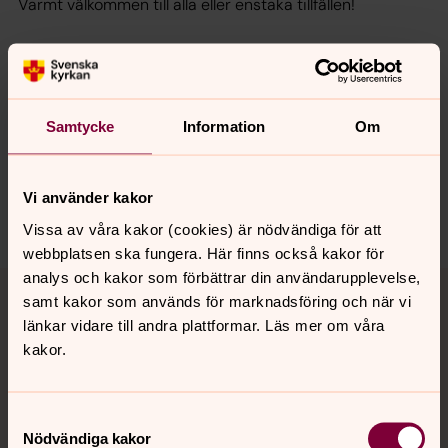
Varmt välkommen till alla eller enstaka tillfällen!
Senast ändrad 9 januari 2025
Synpunkter eller frågor på sidans
Samtycke
Information
Om
innehåll?
orbyskeneforsamling@svenskakyrkan.se
Vi använder kakor
Dela
Vissa av våra kakor (cookies) är nödvändiga för att
webbplatsen ska fungera. Här finns också kakor för
Tillbaka till toppen
Tillbaka till innehållet
analys och kakor som förbättrar din användarupplevelse,
samt kakor som används för marknadsföring och när vi
länkar vidare till andra plattformar. Läs mer om våra
kakor.
Kontakt
Samtyckesval
Nödvändiga kakor