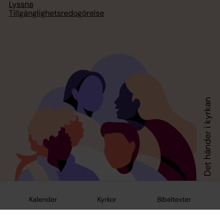
Lyssna
Tillgänglighetsredogörelse
Kalender
Kyrkor
Bibeltexter