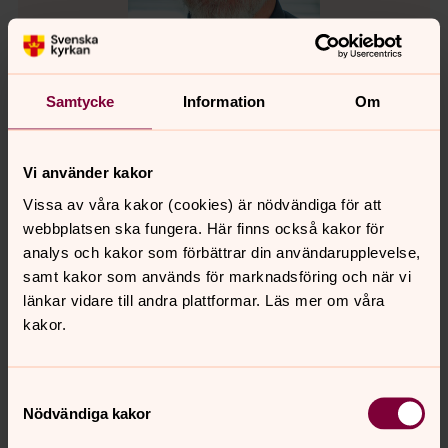
Samtycke
Information
Om
Rasmus Lindén
Vi använder kakor
Kyrkoherde, Svenska kyrkan Öckerö
Vissa av våra kakor (cookies) är nödvändiga för att
Direkt:
031-764 31 10
webbplatsen ska fungera. Här finns också kakor för
rasmus.linden@svenskakyrkan.se
E-post:
analys och kakor som förbättrar din användarupplevelse,
samt kakor som används för marknadsföring och när vi
länkar vidare till andra plattformar. Läs mer om våra
kakor.
Kyrkokamrer
Samtyckesval
Nödvändiga kakor