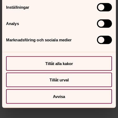
Inställningar
Analys
Marknadsföring och sociala medier
Tillåt alla kakor
Stefan Linderås
Kyrkokamrer, Svenska kyrkan Öckerö
Tillåt urval
Direkt:
031-764 31 50
Mobil:
0708 96 01 50
stefan.linderas@svenskakyrkan.se
E-post:
Avvisa