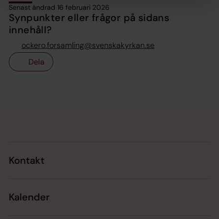
Senast ändrad 16 februari 2026
Synpunkter eller frågor på sidans
innehåll?
ockero.forsamling@svenskakyrkan.se
Dela
Tillbaka till toppen
Tillbaka till innehållet
Kontakt
Kalender