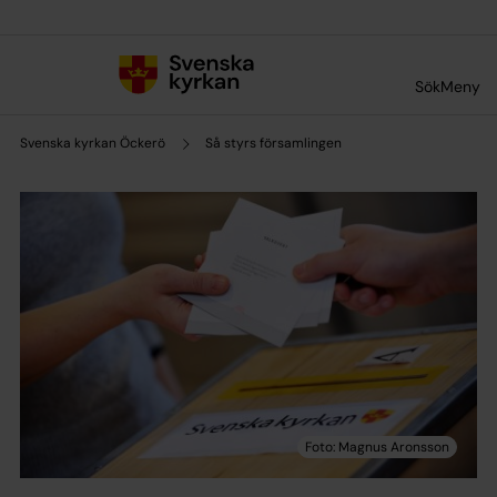
Till innehållet
Till undermeny
Sök
Meny
Svenska kyrkan Öckerö
Så styrs församlingen