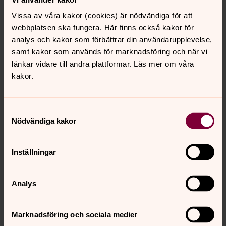
Vissa av våra kakor (cookies) är nödvändiga för att
Randa Shamoon
webbplatsen ska fungera. Här finns också kakor för
Ekonom, servicebyrån, Nyköpings församling
analys och kakor som förbättrar din användarupplevelse,
samt kakor som används för marknadsföring och när vi
Direkt:
0155-75114
länkar vidare till andra plattformar. Läs mer om våra
randa.shamoon@svenskakyrkan.se
E-post:
kakor.
Samtyckesval
Nödvändiga kakor
Inställningar
Analys
Marknadsföring och sociala medier