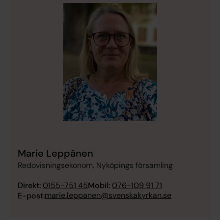
Marie Leppänen
Redovisningsekonom, Nyköpings församling
Direkt:
0155-751 45
Mobil:
076-109 91 71
marie.leppanen@svenskakyrkan.se
E-post: