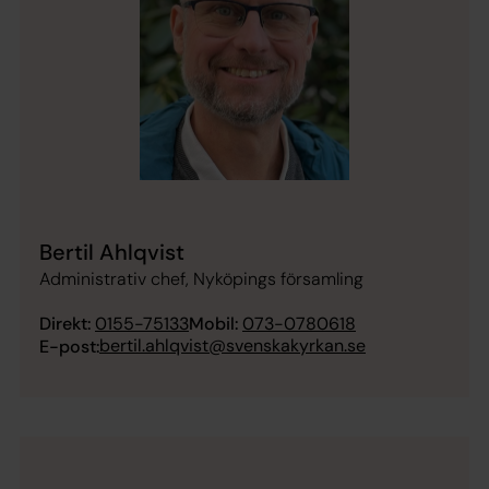
Bertil Ahlqvist
Administrativ chef, Nyköpings församling
Direkt:
0155-75133
Mobil:
073-0780618
bertil.ahlqvist@svenskakyrkan.se
E-post: