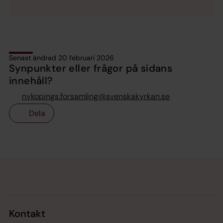
Senast ändrad 20 februari 2026
Synpunkter eller frågor på sidans
innehåll?
nykopings.forsamling@svenskakyrkan.se
Dela
Tillbaka till toppen
Tillbaka till innehållet
Kontakt