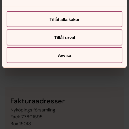
Tillåt alla kakor
Emilia Eriksson
Tillåt urval
Redovisningsekonom, Nyköpings församling
Avvisa
Direkt:
0155-751 50
Mobil:
070-273 12 29
emilia.eriksson3@svenskakyrkan.se
E-post:
Fakturaadresser
Nyköpings församling
Fack 77801595
Box 15018