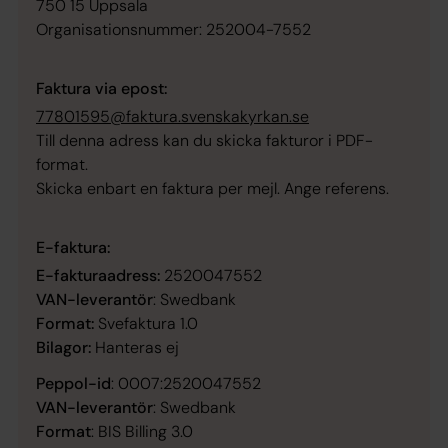
750 15 Uppsala
Organisationsnummer: 252004-7552
Faktura via epost:
77801595@faktura.svenskakyrkan.se
Till denna adress kan du skicka fakturor i PDF-
format.
Skicka enbart en faktura per mejl. Ange referens.
E-faktura:
E-fakturaadress:
2520047552
VAN-leverantör
: Swedbank
Format:
Svefaktura 1.0
Bilagor:
Hanteras ej
Peppol-id
: 0007:2520047552
VAN-leverantör
: Swedbank
Format
: BIS Billing 3.0