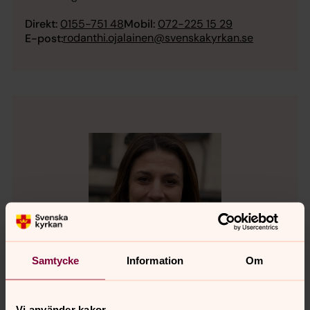
Direkt:
0155-751 48
Mobil:
072-225 15 29
rodanthi.ojalainen@svenskakyrkan.se
E-post:
Samtycke
Information
Om
Vi använder kakor