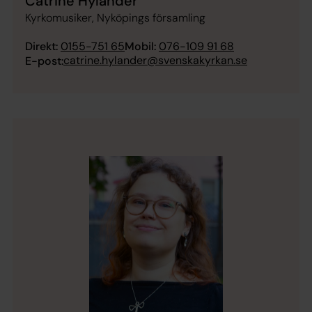
Catrine Hylander
Kyrkomusiker, Nyköpings församling
Direkt:
0155-751 65
Mobil:
076-109 91 68
catrine.hylander@svenskakyrkan.se
E-post: