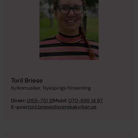
Toril Briese
Kyrkomusiker, Nyköpings församling
Direkt:
0155-751 31
Mobil:
070-695 14 87
toril.briese@svenskakyrkan.se
E-post: