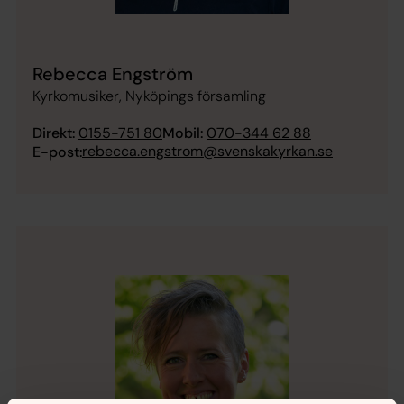
Rebecca Engström
Kyrkomusiker, Nyköpings församling
Direkt:
0155-751 80
Mobil:
070-344 62 88
rebecca.engstrom@svenskakyrkan.se
E-post: