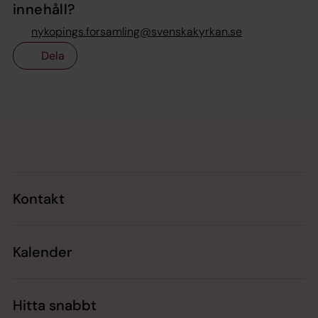
innehåll?
nykopings.forsamling@svenskakyrkan.se
Dela
Tillbaka till toppen
Tillbaka till innehållet
Kontakt
Kalender
Hitta snabbt