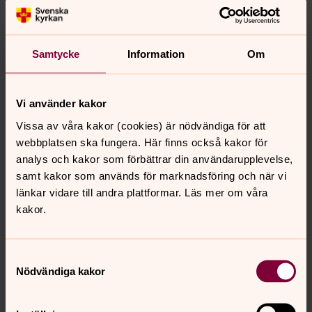
Samtycke
Information
Om
Vi använder kakor
Cecilia Norinder
Vissa av våra kakor (cookies) är nödvändiga för att
Kyrkomusiker, Nyköpings församling
webbplatsen ska fungera. Här finns också kakor för
Direkt:
0155-751 54
Mobil:
072-225 27 61
analys och kakor som förbättrar din användarupplevelse,
cecilia.norinder@svenskakyrkan.se
E-post:
samt kakor som används för marknadsföring och när vi
länkar vidare till andra plattformar. Läs mer om våra
kakor.
Samtyckesval
Nödvändiga kakor