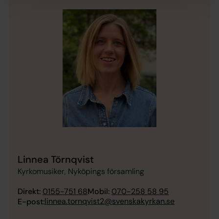
Linnea Törnqvist
Kyrkomusiker, Nyköpings församling
Direkt:
0155-751 68
Mobil:
070-258 58 95
linnea.tornqvist2@svenskakyrkan.se
E-post: