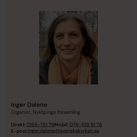
Inger Dalene
Organist, Nyköpings församling
Direkt:
0155-751 79
Mobil:
076-109 91 76
inger.dalene@svenskakyrkan.se
E-post: