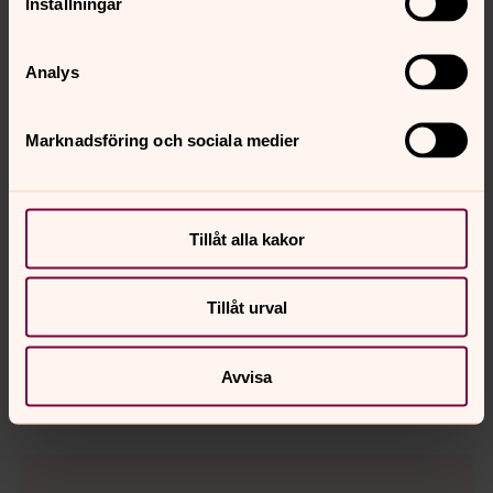
Inställningar
Analys
Marknadsföring och sociala medier
Tillåt alla kakor
Jenny Tjärnström
Organist, Nyköpings församling
Tillåt urval
Direkt:
0155-751 38
Mobil:
076-109 91 67
jenny.tjarnstrom@svenskakyrkan.se
E-post:
Avvisa