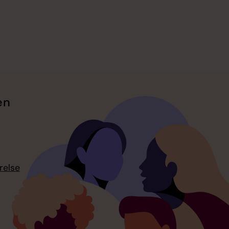
en
relse