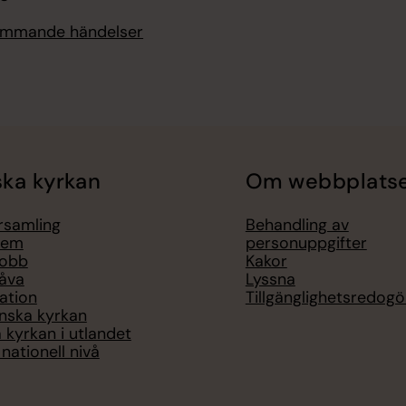
kommande händelser
ka kyrkan
Om webbplats
örsamling
Behandling av
lem
personuppgifter
jobb
Kakor
åva
Lyssna
ation
Tillgänglighetsredogö
nska kyrkan
 kyrkan i utlandet
nationell nivå