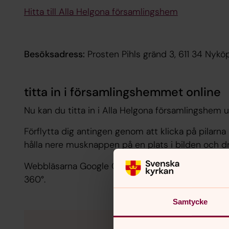
Hitta till Alla Helgona församlingshem
Besöksadress:
Prosten Pihls gränd 3, 611 34 Nyk
titta in i församlingshemmet online
Nu kan du titta in i Alla Helgona församlingshem ut
Förflytta dig antingen genom att klicka på pilarna
hålla nere musknappen på en plats i bilden och dra 
Webbläsarna Google Chrome och Microsoft Edge h
360°.
Samtycke