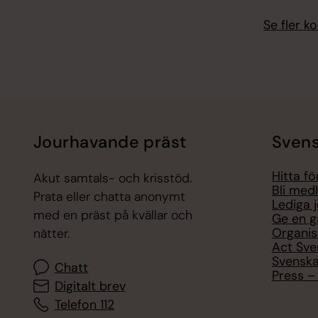
Se fler 
Jourhavande präst
Svens
Hitta f
Akut samtals- och krisstöd.
Bli med
Prata eller chatta anonymt
Lediga 
med en präst på kvällar och
Ge en g
Organis
nätter.
Act Sve
Svenska
Chatt
Press – 
Digitalt brev
Telefon 112