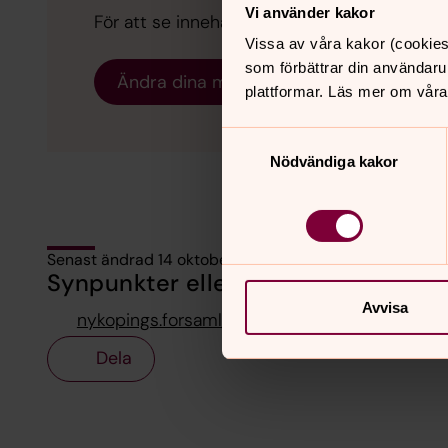
Vi använder kakor
För att se innehållet behöver du acceptera 
Vissa av våra kakor (cookies
som förbättrar din användaru
Ändra dina marknadsföring för kakor
plattformar. Läs mer om våra
Samtyckesval
Nödvändiga kakor
Senast ändrad 14 oktober 2024
Synpunkter eller frågor på sidans i
Avvisa
nykopings.forsamling@svenskakyrkan.se
Dela