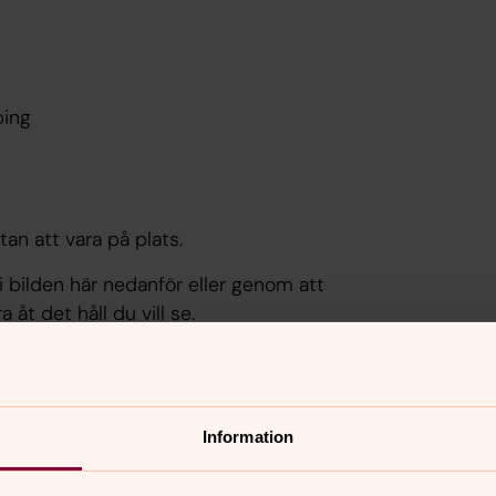
öping
an att vara på plats.
 i bilden här nedanför eller genom att
åt det håll du vill se.
ar de stöd som krävs för att visa
Information