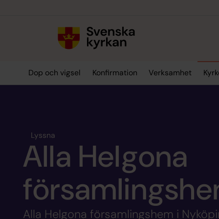
Till innehållet
Till undermeny
Dop och vigsel
Konfirmation
Verksamhet
Kyrk
Lyssna
Alla Helgona
församlingsh
Alla Helgona församlingshem i Nyköpi