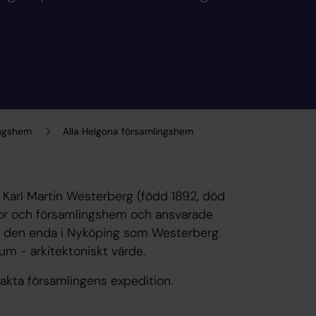
ingshem
Alla Helgona församlingshem
n Karl Martin Westerberg (född 1892, död
kor och församlingshem och ansvarade
är den enda i Nyköping som Westerberg
um - arkitektoniskt värde.
takta församlingens expedition.