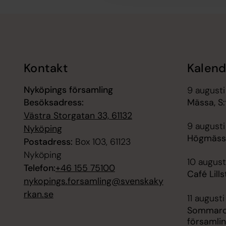
Tillbaka till toppen
Tillbaka till innehållet
Kontakt
Kalend
Nyköpings församling
9 augusti
Besöksadress:
Mässa, S:
Västra Storgatan 33, 61132
9 augusti
Nyköping
Högmässa
Postadress:
Box 103, 61123
Nyköping
10 august
Telefon:
+46 155 75100
Café Lill
nykopings.forsamling@svenskaky
rkan.se
11 augusti
Sommarcaf
församli