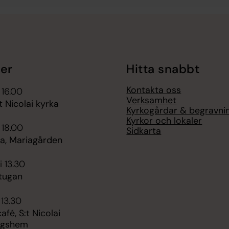
er
Hitta snabbt
Kontakta oss
 16.00
Verksamhet
t Nicolai kyrka
Kyrkogårdar & begravni
Kyrkor och lokaler
 18.00
Sidkarta
, Mariagården
i 13.30
stugan
 13.30
é, S:t Nicolai
ngshem