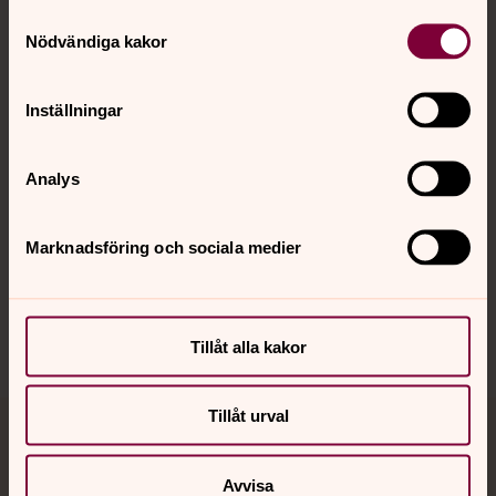
Samtyckesval
Kontakt
Nödvändiga kakor
Kalender
Inställningar
Analys
Hitta snabbt
Marknadsföring och sociala medier
Sociala kanaler
Tillåt alla kakor
Tillåt urval
Jourhavande präst
Avvisa