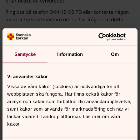
efter beslut av Kyrkorådet.
Ring oss på telefon 044-19 09 70 eller kontakta någon
av våra kyrkvaktmästare om du har frågor om detta.
Senast ändrad 26 maj 2025
Samtycke
Information
Om
Synpunkter eller frågor på sidans
innehåll?
nosaby.forsamling@svenskakyrkan.se
Vi använder kakor
Dela
Vissa av våra kakor (cookies) är nödvändiga för att
webbplatsen ska fungera. Här finns också kakor för
analys och kakor som förbättrar din användarupplevelse,
samt kakor som används för marknadsföring och när vi
Tillbaka till toppen
Tillbaka till innehållet
länkar vidare till andra plattformar. Läs mer om våra
kakor.