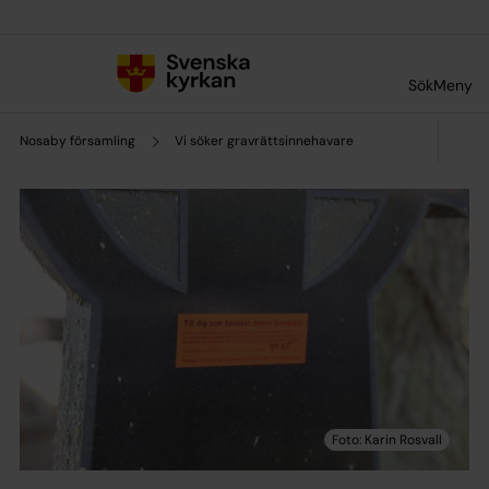
Till innehållet
Till undermeny
Sök
Meny
Nosaby församling
Vi söker gravrättsinnehavare