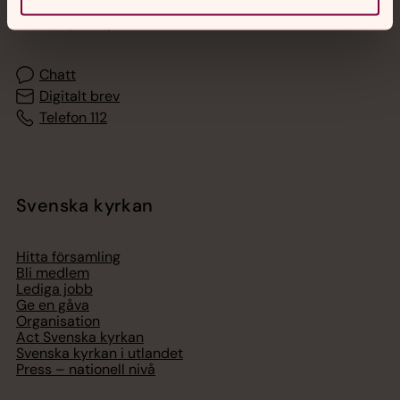
Akut samtals- och krisstöd. Prata eller chatta anonymt
med en präst på kvällar och nätter.
Chatt
Digitalt brev
Telefon 112
Svenska kyrkan
Hitta församling
Bli medlem
Lediga jobb
Ge en gåva
Organisation
Act Svenska kyrkan
Svenska kyrkan i utlandet
Press – nationell nivå