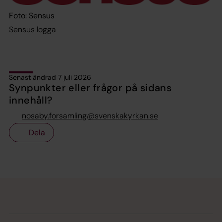
Foto: Sensus
Sensus logga
Senast ändrad 7 juli 2026
Synpunkter eller frågor på sidans
innehåll?
nosaby.forsamling@svenskakyrkan.se
Dela
Tillbaka till toppen
Tillbaka till innehållet