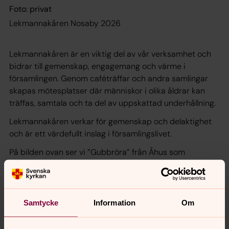
Foto: privat
Lekmannakåren Nosaby 2026
Lekmannakåren är en viktig del av vår verksamhet och
bidrar till gemenskap, engagemang och värme i
församlingen. Genom caféträffar och andra samlingar
skapas mötesplatser där människor i olika åldrar kan
träffas, samtala och ta del av uppskattad underhållning.
Lekmannakåren verkar för gemenskap och delaktighet
och är ett värdefullt inslag i församlingslivet.
På bilden ovan ser vi ”Gubbröra” från Åhus som
underhåller på Lekmannakårens café.
Samtycke
Information
Om