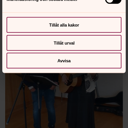
Astrid o Ingvar Hugosson samt Elsie Rooth sjunger
psalmer
Tillåt alla kakor
Tillåt urval
Avvisa