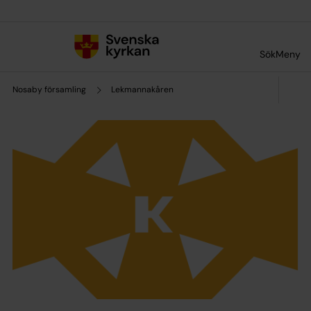
Till innehållet
Till undermeny
Sök
Meny
Nosaby församling
Lekmannakåren