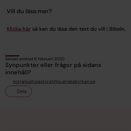
Vill du läsa mer?
Klicka här
så kan du läsa den text du vill i Bibeln.
Senast ändrad 6 februari 2020
Synpunkter eller frågor på sidans
innehåll?
norratjust.pastorat@svenskakyrkan.se
Dela
Tillbaka till toppen
Tillbaka till innehållet