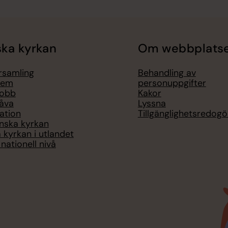
ka kyrkan
Om webbplats
örsamling
Behandling av
lem
personuppgifter
jobb
Kakor
åva
Lyssna
ation
Tillgänglighetsredogö
nska kyrkan
 kyrkan i utlandet
nationell nivå