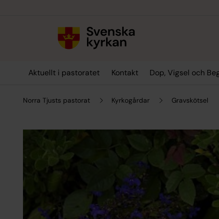
Till innehållet
Till undermeny
Aktuellt i pastoratet
Kontakt
Dop, Vigsel och Be
Norra Tjusts pastorat
Kyrkogårdar
Gravskötsel