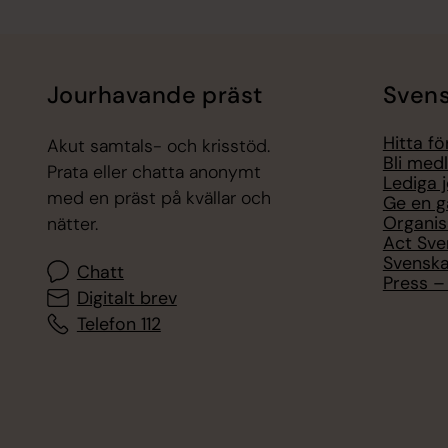
Jourhavande präst
Svens
Hitta f
Akut samtals- och krisstöd.
Bli med
Prata eller chatta anonymt
Lediga 
med en präst på kvällar och
Ge en g
Organis
nätter.
Act Sve
Svenska
Chatt
Press – 
Digitalt brev
Telefon 112