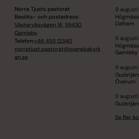
Norra Tjusts pastorat
9 augusti
Besöks- och postadress:
Högmässa
Dalhem
Västerviksvägen 16, 59430
Gamleby
9 augusti
Telefon:
+46 493 12340
Högmässa
norratjust.pastorat@svenskakyrk
Gamleby
an.se
9 augusti
Gudstjän
Överum
9 augusti
Gudstjäns
Se fler 