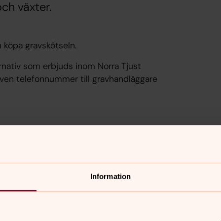
och växter.
 köpa gravskötseln.
ernativ som erbjuds inom Norra Tjust
även telefonnummer till gravhandläggare
Information
tningen
Aktuellt på k
m har med begravning och