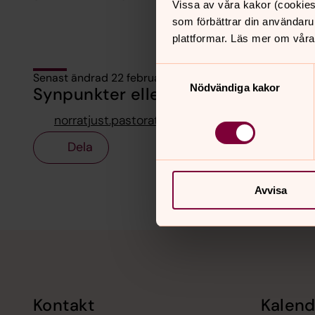
Vissa av våra kakor (cookies
som förbättrar din användaru
plattformar. Läs mer om våra
Samtyckesval
Senast ändrad 22 februari 2024
Nödvändiga kakor
Synpunkter eller frågor på sidans i
norratjust.pastorat@svenskakyrkan.se
Dela
Avvisa
Tillbaka till toppen
Tillbaka till innehållet
Kontakt
Kalend