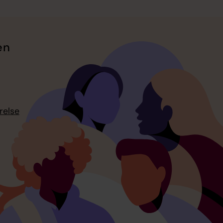
en
relse