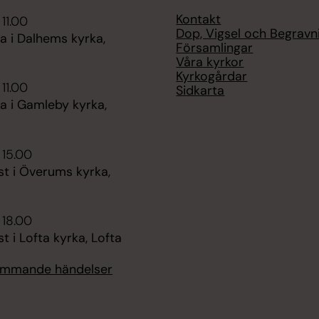
Kontakt
 11.00
Dop, Vigsel och Begravn
 i Dalhems kyrka,
Församlingar
Våra kyrkor
Kyrkogårdar
 11.00
Sidkarta
 i Gamleby kyrka,
 15.00
st i Överums kyrka,
 18.00
t i Lofta kyrka, Lofta
kommande händelser