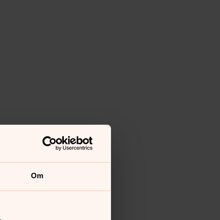
Om
yrkogården