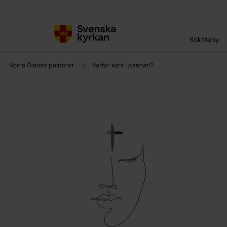
Till innehållet
Till undermeny
Sök
Meny
Norra Ölands pastorat
Varför kors i pannan?