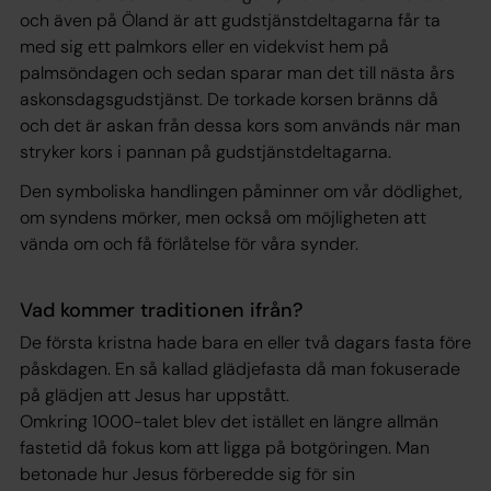
och även på Öland är att gudstjänstdeltagarna får ta
med sig ett palmkors eller en videkvist hem på
palmsöndagen och sedan sparar man det till nästa års
askonsdagsgudstjänst. De torkade korsen bränns då
och det är askan från dessa kors som används när man
stryker kors i pannan på gudstjänstdeltagarna.
Den symboliska handlingen påminner om vår dödlighet,
om syndens mörker, men också om möjligheten att
vända om och få förlåtelse för våra synder.
Vad kommer traditionen ifrån?
De första kristna hade bara en eller två dagars fasta före
påskdagen. En så kallad glädjefasta då man fokuserade
på glädjen att Jesus har uppstått.
Omkring 1000-talet blev det istället en längre allmän
fastetid då fokus kom att ligga på botgöringen. Man
betonade hur Jesus förberedde sig för sin