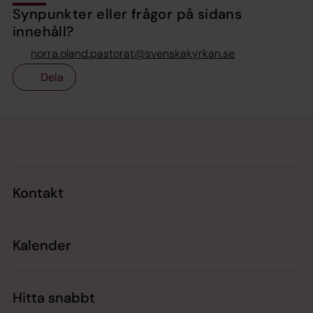
Synpunkter eller frågor på sidans
innehåll?
norra.oland.pastorat@svenskakyrkan.se
Dela
Tillbaka till toppen
Tillbaka till innehållet
Kontakt
Kalender
Hitta snabbt