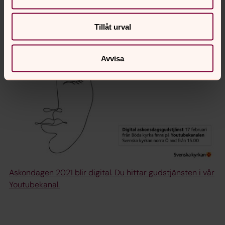
(text delvis hämtad från Lunds stift)
Tillåt urval
Avvisa
Askondagen 2021 blir digital. Du hittar gudstjänsten i vår
Youtubekanal.