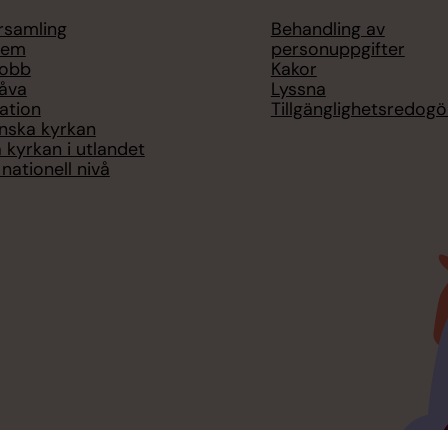
örsamling
Behandling av
lem
personuppgifter
jobb
Kakor
åva
Lyssna
ation
Tillgänglighetsredogö
nska kyrkan
 kyrkan i utlandet
nationell nivå