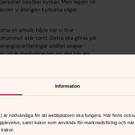
 personer besöker kyrkan. Men lagom till
nder vi återigen kyrkorna säger
na en smula, både när vi firar
korummet står tomt. Detta ska göras på
 energisparlösningar istället skapar
er. Vi är medvetna om att det blir en
energi- och fastighetsfrågor i
krisen.
a precis som vi brukar. Ingen behöver
Information
nst i kyrkan. Likadant blir det med dop
ven mitt i den akuta energikrisen.
) är nödvändiga för att webbplatsen ska fungera. Här finns ocks
pplevelse, samt kakor som används för marknadsföring och när vi
 kakor.