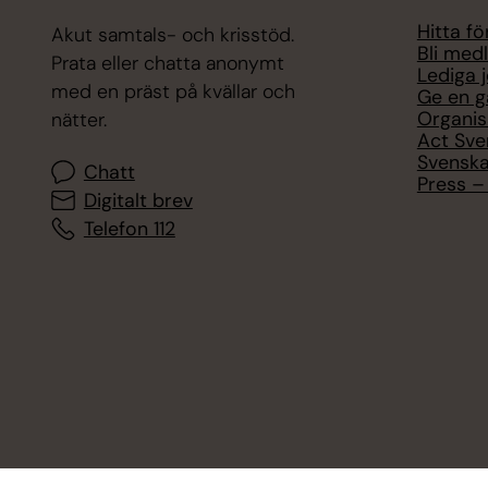
Hitta f
Akut samtals- och krisstöd.
Bli med
Prata eller chatta anonymt
Lediga 
med en präst på kvällar och
Ge en g
Organis
nätter.
Act Sve
Svenska
Chatt
Press – 
Digitalt brev
Telefon 112