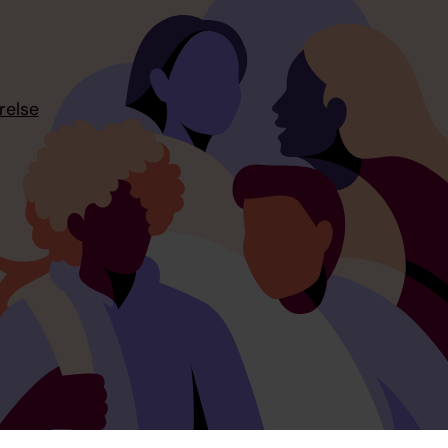
relse