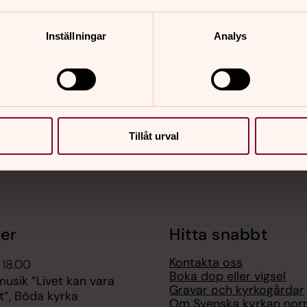
Inställningar
Analys
nnehåll?
Tillåt urval
er
Hitta snabbt
Kontakta oss
 18.00
Boka dop eller vigsel
sik ”Livet kan vara
Gravar och kyrkogårdar
t”, Böda kyrka
Om Svenska kyrkan nor