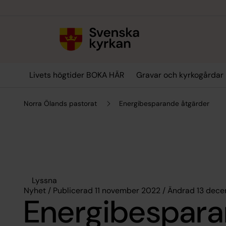
Till innehållet
Till undermeny
Livets högtider BOKA HÄR
Gravar och kyrkogårdar
Norra Ölands pastorat
Energibesparande åtgärder
Lyssna
Nyhet / Publicerad 11 november 2022 / Ändrad 13 dec
Energibespar