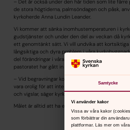
– Det är också under den här tiden som lite färre
de stora högtiderna, palmsöndagen och påsk, anvä
kyrkoherde Anna Lundin Leander.
Vi kommer att sänka inomhustemperaturen i kyrkor
gudstjänster och under den del av veckan då kyr
ett genomtänkt sätt. Vi vill undvika att kortsiktiga
långsiktiga och dyra problem i våra kyrkobyggnad
del förändringar i våra församlingar. Arbetet med 
pastoratet har gått in i en ny fas i och med energi
– Vid begravningar kommer vi att använda kyrkorn
Samtycke
vara orolig för att inte få fira begravningsgudstjä
och vigslar, säger kyrkoherden.
Vi använder kakor
Målet är alltid att ha ett långsiktigt perspektiv -ä
Vissa av våra kakor (cookies
som förbättrar din användaru
plattformar. Läs mer om våra