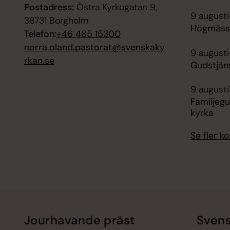
Postadress:
Östra Kyrkogatan 9,
9 augusti
38731 Borgholm
Högmässa
Telefon:
+46 485 15300
norra.oland.pastorat@svenskaky
9 augusti
rkan.se
Gudstjän
9 augusti
Familjegu
kyrka
Se fler 
Jourhavande präst
Svens