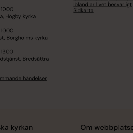
Ibland är livet besvärligt
 10.00
Sidkarta
, Högby kyrka
 10.00
st, Borgholms kyrka
 13.00
dstjänst, Bredsättra
kommande händelser
ka kyrkan
Om webbplats