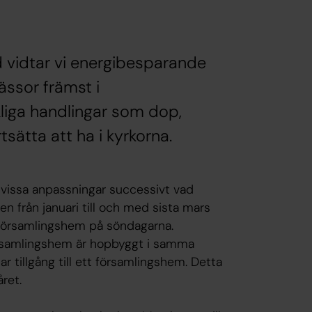
 vidtar vi energibesparande
ässor främst i
liga handlingar som dop,
sätta att ha i kyrkorna.
 vissa anpassningar successivt vad
n från januari till och med sista mars
i församlingshem på söndagarna.
örsamlingshem är hopbyggt i samma
har tillgång till ett församlingshem. Detta
yåret.