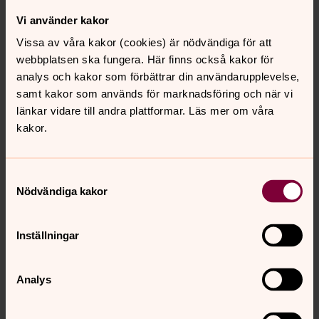
Kontakta
dima.matr@svenskakyrkan.se
eller
Vi använder kakor
lars.graaf@svenskakyrkan.se
Vissa av våra kakor (cookies) är nödvändiga för att
webbplatsen ska fungera. Här finns också kakor för
analys och kakor som förbättrar din användarupplevelse,
samt kakor som används för marknadsföring och när vi
länkar vidare till andra plattformar. Läs mer om våra
kakor.
Samtyckesval
Nödvändiga kakor
Inställningar
Analys