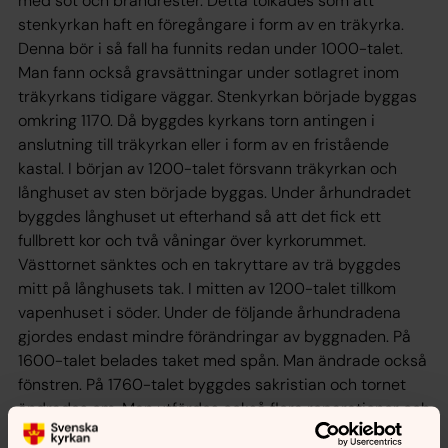
med sot och brandrester. Detta tolkades som att
stenkyrkan haft en föregångare i form av en träkyrka.
Denna bör i så fall ha funnits redan under 1000-talet.
Man fann också gravsättningar under sotlagret inom
träkyrkans tidigare väggar. Stenkyrkan började byggas
omkring 1170. Då byggdes kyrkans torn antingen i
anslutning till träkyrkan eller i form av en fristående
kastal. I början av 1200-talet försvann träkyrkan och
långhuset av sten började byggas. Under århundradet
byggdes långhuset ut efterhand så att det fick ett
fullbrett kor och två våningar över kyrkorummet.
Västtornet sänktes och en takryttare av trä byggdes
mitt på långhusets tak. I mitten av 1200-talet tillkom
vapenhuset i söder. Under de följande århundradena
gjordes endast mindre förändringar av byggnaden. På
1600-talet belades taket med spån. Man ändrade också
fönstren. På 1760-talet byggdes sakristian och tornet
ändrades om. Man utfördes också flera reparationer och
mindre ombyggnader. En större renovering och