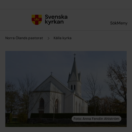
Till innehållet
Till undermeny
Sök
Meny
Norra Ölands pastorat
Källa kyrka