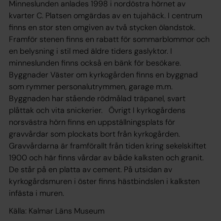
Minneslunden anlades 1998 i nordöstra hörnet av
kvarter C. Platsen omgärdas av en tujahäck. I centrum
finns en stor sten omgiven av två stycken ölandstok.
Framför stenen finns en rabatt för sommarblommor och
en belysning i stil med äldre tiders gaslyktor. I
minneslunden finns också en bänk för besökare.
Byggnader Väster om kyrkogården finns en byggnad
som rymmer personalutrymmen, garage m.m.
Byggnaden har stående rödmålad träpanel, svart
plåttak och vita snickerier. Övrigt I kyrkogårdens
norsvästra hörn finns en uppställningsplats för
gravvårdar som plockats bort från kyrkogården.
Gravvårdarna är framförallt från tiden kring sekelskiftet
1900 och här finns vårdar av både kalksten och granit.
De står på en platta av cement. På utsidan av
kyrkogårdsmuren i öster finns hästbindslen i kalksten
infästa i muren.
Källa: Kalmar Läns Museum