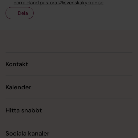
norra.oland.pastorat@svenskakyrkan.se
Dela
Tillbaka till toppen
Tillbaka till innehållet
Kontakt
Kalender
Hitta snabbt
Sociala kanaler