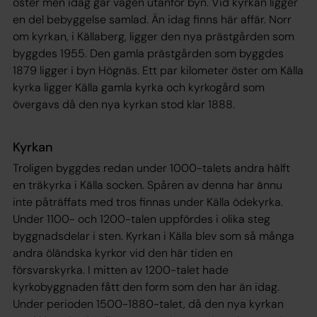
öster men idag går vägen utanför byn. Vid kyrkan ligger
en del bebyggelse samlad. Än idag finns här affär. Norr
om kyrkan, i Källaberg, ligger den nya prästgården som
byggdes 1955. Den gamla prästgården som byggdes
1879 ligger i byn Högnäs. Ett par kilometer öster om Källa
kyrka ligger Källa gamla kyrka och kyrkogård som
övergavs då den nya kyrkan stod klar 1888.
Kyrkan
Troligen byggdes redan under 1000-talets andra hälft
en träkyrka i Källa socken. Spåren av denna har ännu
inte påträffats med tros finnas under Källa ödekyrka.
Under 1100- och 1200-talen uppfördes i olika steg
byggnadsdelar i sten. Kyrkan i Källa blev som så många
andra öländska kyrkor vid den här tiden en
försvarskyrka. I mitten av 1200-talet hade
kyrkobyggnaden fått den form som den har än idag.
Under perioden 1500-1880-talet, då den nya kyrkan