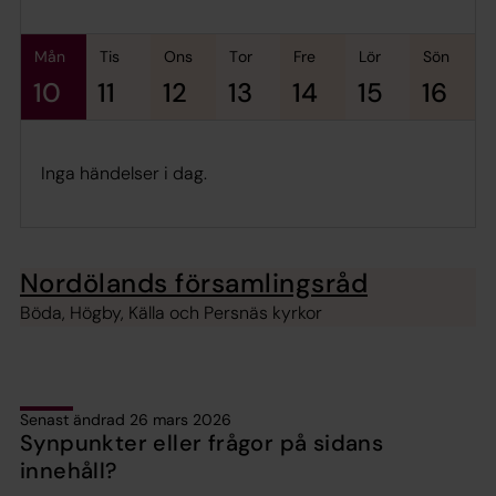
mån
tis
ons
tor
fre
lör
sön
10
11
12
13
14
15
16
Inga händelser i dag.
Nordölands församlingsråd
Böda, Högby, Källa och Persnäs kyrkor
Senast ändrad 26 mars 2026
Synpunkter eller frågor på sidans
innehåll?