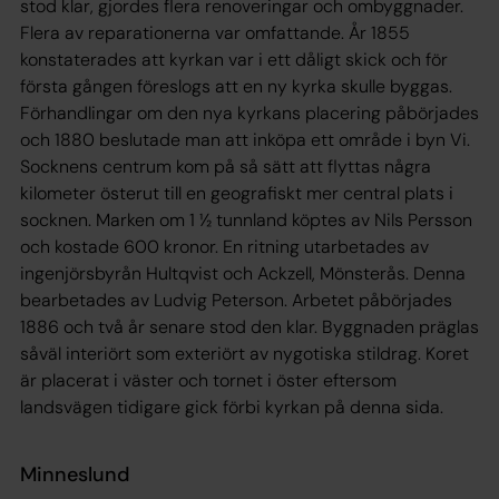
stod klar, gjordes flera renoveringar och ombyggnader.
Flera av reparationerna var omfattande. År 1855
konstaterades att kyrkan var i ett dåligt skick och för
första gången föreslogs att en ny kyrka skulle byggas.
Förhandlingar om den nya kyrkans placering påbörjades
och 1880 beslutade man att inköpa ett område i byn Vi.
Socknens centrum kom på så sätt att flyttas några
kilometer österut till en geografiskt mer central plats i
socknen. Marken om 1 ½ tunnland köptes av Nils Persson
och kostade 600 kronor. En ritning utarbetades av
ingenjörsbyrån Hultqvist och Ackzell, Mönsterås. Denna
bearbetades av Ludvig Peterson. Arbetet påbörjades
1886 och två år senare stod den klar. Byggnaden präglas
såväl interiört som exteriört av nygotiska stildrag. Koret
är placerat i väster och tornet i öster eftersom
landsvägen tidigare gick förbi kyrkan på denna sida.
Minneslund