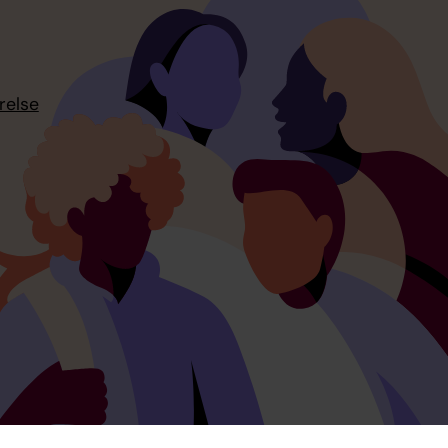
relse