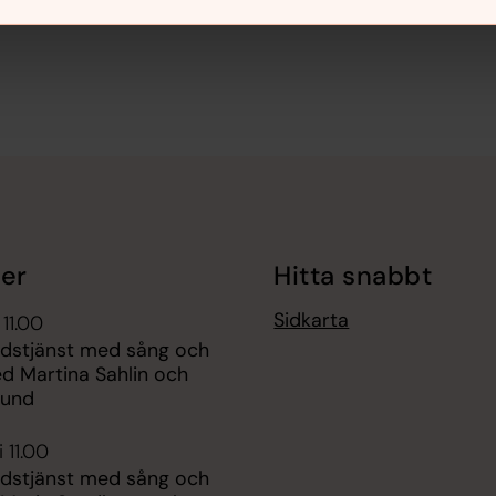
er
Hitta snabbt
Sidkarta
 11.00
gudstjänst med sång och
d Martina Sahlin och
lund
 11.00
gudstjänst med sång och