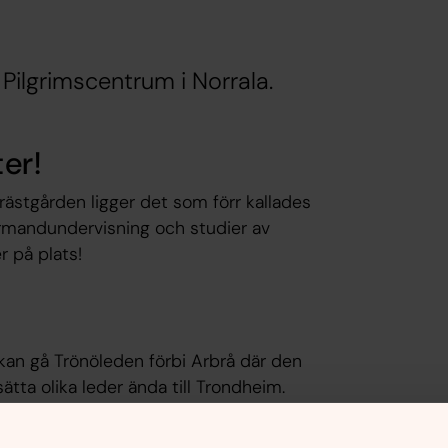
Pilgrimscentrum i Norrala.
er!
rästgården ligger det som förr kallades
irmandundervisning och studier av
r på plats!
du kan gå Trönöleden förbi Arbrå där den
tta olika leder ända till Trondheim.
orsholmen mot Enånger och fortsätta