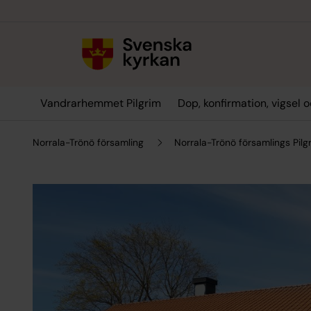
Till innehållet
Till undermeny
Vandrarhemmet Pilgrim
Dop, konfirmation, vigsel 
Norrala-Trönö församling
Norrala-Trönö församlings Pilg