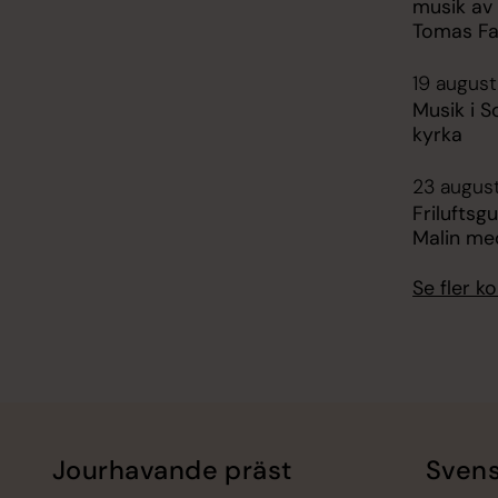
musik av
Tomas Fa
19 august
Musik i S
kyrka
23 august
Friluftsg
Malin me
Se fler 
Jourhavande präst
Svens