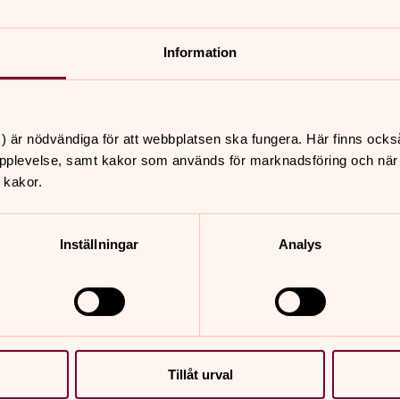
sig med Helgonleden.
k.org/
Information
) är nödvändiga för att webbplatsen ska fungera. Här finns ocks
.
pplevelse, samt kakor som används för marknadsföring och när vi
 kakor.
Inställningar
Analys
nnehåll?
Tillåt urval