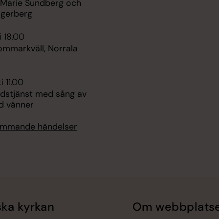
 Marie Sundberg och
gerberg
i 18.00
ommarkväll, Norrala
i 11.00
udstjänst med sång av
d vänner
kommande händelser
ka kyrkan
Om webbplats