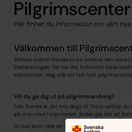
Pilgrimscenter
Här finner du information om vårt nya 
Välkommen till Pilgrimscent
Alldeles bakom Norrala kyrka, bredvid den stora p
Staffansstugan. Här har det förkommit både konf
stjärnhimlen. Idag står ett helt nytt pilgrimscentre
Vill du ge dig ut på pilgrimsvandring?
Från Norrala är det inte långt till Trönö varifrån 
går ihop med Helgonleden. Sedan går det att fortsä
Du kan även välja att vandra Stråsjöleden från K