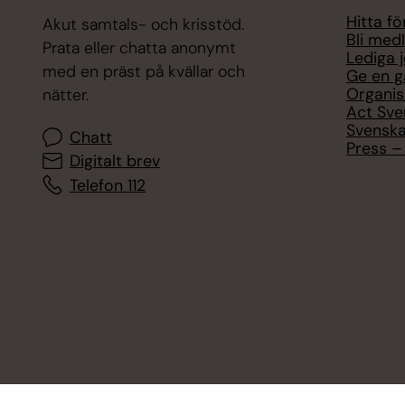
Hitta f
Akut samtals- och krisstöd.
Bli med
Prata eller chatta anonymt
Lediga 
med en präst på kvällar och
Ge en g
Organis
nätter.
Act Sve
Svenska
Chatt
Press – 
Digitalt brev
Telefon 112