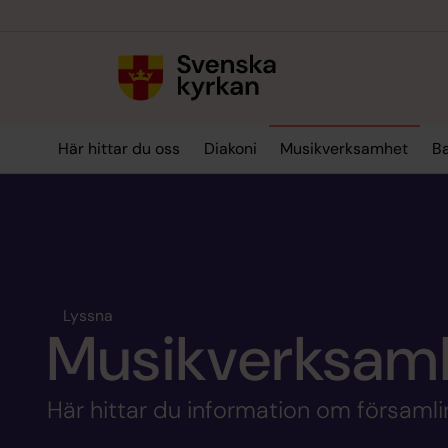
Till innehållet
Till undermeny
Här hittar du oss
Diakoni
Musikverksamhet
B
Lyssna
Musikverksam
Här hittar du information om församl