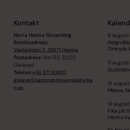
Kontakt
Kalend
Norra Hestra församling
8 augusti
Besöksadress:
Helgmåls
Öreryds 
Västerliden 2, 33571 Hestra
Postadress:
Box 83, 33222
9 augusti
Gislaved
Gudstjäns
Telefon:
+46 371 83100
gislaved.pastorat@svenskakyrka
16 august
n.se
Mässa, N
19 august
Fika på 
Hestra k