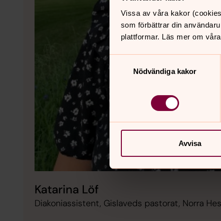
Vissa av våra kakor (cookies
som förbättrar din användaru
plattformar. Läs mer om våra
Samtyckesval
Nödvändiga kakor
Avvisa
Katarina Löf
Diakoniassistent, Gislaveds pastorat, Norra Hes