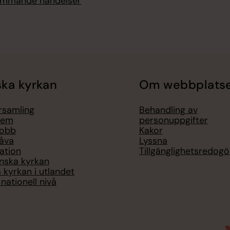
kommande händelser
ka kyrkan
Om webbplats
örsamling
Behandling av
lem
personuppgifter
jobb
Kakor
åva
Lyssna
ation
Tillgänglighetsredogö
nska kyrkan
 kyrkan i utlandet
nationell nivå