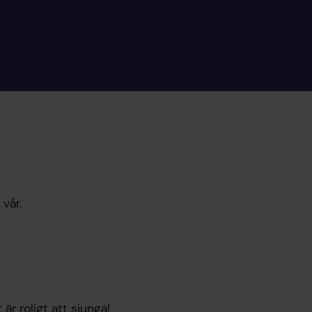
vår.
är roligt att sjunga!