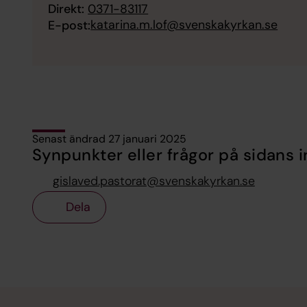
Direkt:
0371-83117
katarina.m.lof@svenskakyrkan.se
E-post:
Senast ändrad 27 januari 2025
Synpunkter eller frågor på sidans i
gislaved.pastorat@svenskakyrkan.se
Dela
Tillbaka till toppen
Tillbaka till innehållet