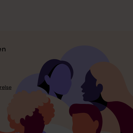
en
relse