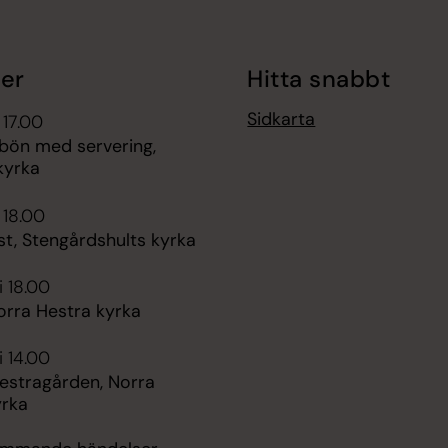
er
Hitta snabbt
Sidkarta
 17.00
bön med servering,
kyrka
 18.00
t, Stengårdshults kyrka
i 18.00
orra Hestra kyrka
i 14.00
Hestragården, Norra
yrka