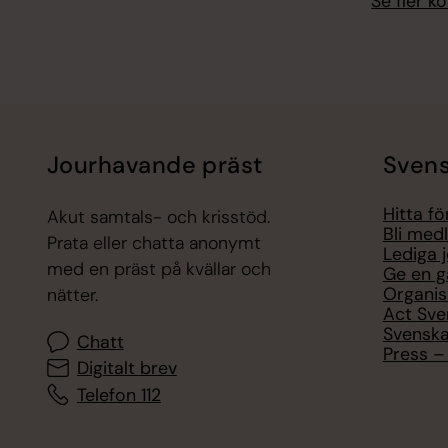
Se fler 
Jourhavande präst
Svens
Hitta f
Akut samtals- och krisstöd.
Bli med
Prata eller chatta anonymt
Lediga 
med en präst på kvällar och
Ge en g
Organis
nätter.
Act Sve
Svenska
Chatt
Press – 
Digitalt brev
Telefon 112