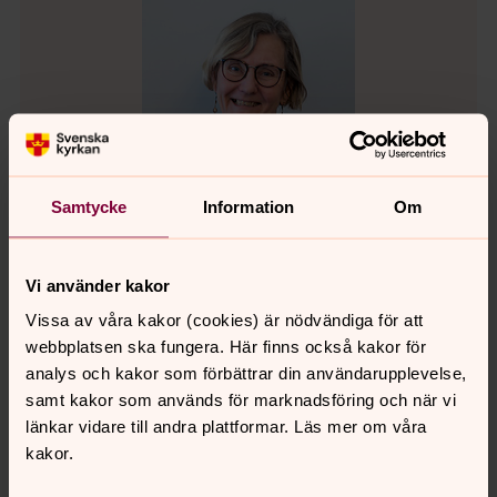
Samtycke
Information
Om
Vi använder kakor
Vissa av våra kakor (cookies) är nödvändiga för att
Lotta Wendefors
webbplatsen ska fungera. Här finns också kakor för
Församlingsassistent, Norra Hestra församling,
analys och kakor som förbättrar din användarupplevelse,
Gislaveds pastorat
samt kakor som används för marknadsföring och när vi
länkar vidare till andra plattformar. Läs mer om våra
Direkt:
0371 831 18
SMS:
070 2400308
kakor.
lotta.wendefors@svenskakyrkan.se
E-post: