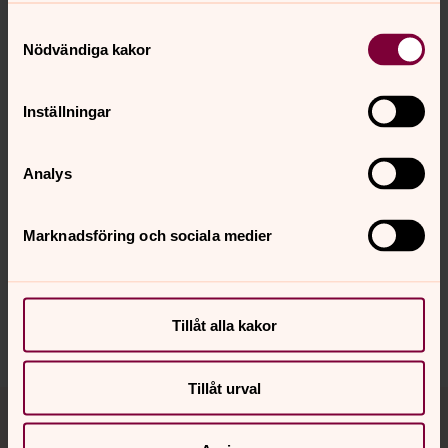
Mer om Lotta Wendefors
Samtyckesval
Nödvändiga kakor
Församlingsassistent
Inställningar
Analys
Senast ändrad 5 maj 2026
Synpunkter eller frågor på sidans
innehåll?
Marknadsföring och sociala medier
gislaved.pastorat@svenskakyrkan.se
Dela
Tillåt alla kakor
Tillåt urval
Tillbaka till toppen
Tillbaka till innehållet