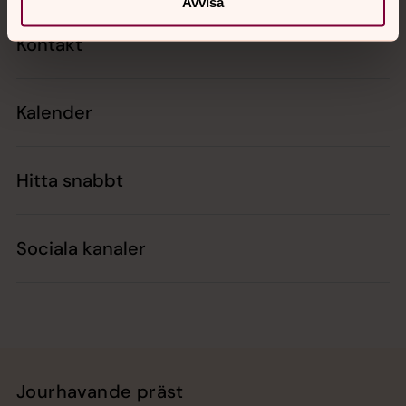
Avvisa
Kontakt
Kalender
Hitta snabbt
Sociala kanaler
Jourhavande präst