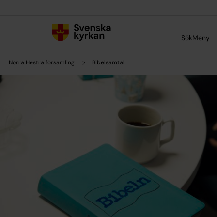
Till innehållet
Till undermeny
Sök
Meny
Norra Hestra församling
Bibelsamtal