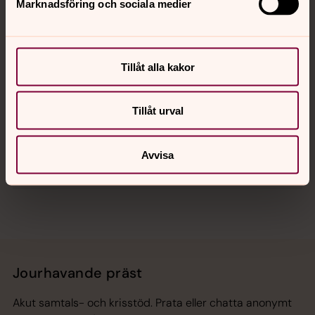
Kontakt
Marknadsföring och sociala medier
Kalender
Tillåt alla kakor
Hitta snabbt
Tillåt urval
Avvisa
Sociala kanaler
Jourhavande präst
Akut samtals- och krisstöd. Prata eller chatta anonymt