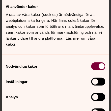
Direkt:
0371-83119
SMS:
070-375 50 12
Vi använder kakor
agneta.helge@svenskakyrkan.se
E-post:
Vissa av våra kakor (cookies) är nödvändiga för att
webbplatsen ska fungera. Här finns också kakor för
analys och kakor som förbättrar din användarupplevelse,
samt kakor som används för marknadsföring och när vi
länkar vidare till andra plattformar. Läs mer om våra
Senast ändrad 21 januari 2025
kakor.
Synpunkter eller frågor på sidans
innehåll?
Samtyckesval
gislaved.pastorat@svenskakyrkan.se
Nödvändiga kakor
Dela
Inställningar
Tillbaka till toppen
Tillbaka till innehållet
Analys