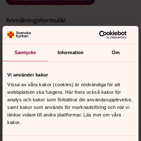
Anmälningsformulär
Samtycke
Information
Om
Vi använder kakor
Skicka
Vissa av våra kakor (cookies) är nödvändiga för att
webbplatsen ska fungera. Här finns också kakor för
analys och kakor som förbättrar din användarupplevelse,
samt kakor som används för marknadsföring och när vi
Integritet och sekretess
länkar vidare till andra plattformar. Läs mer om våra
Vår personuppgiftsbehandling sker i enlighet med
kakor.
Svenska kyrkans personuppgiftspolicy.
Lär dig mer
om hur dina personuppgifter behandlas av