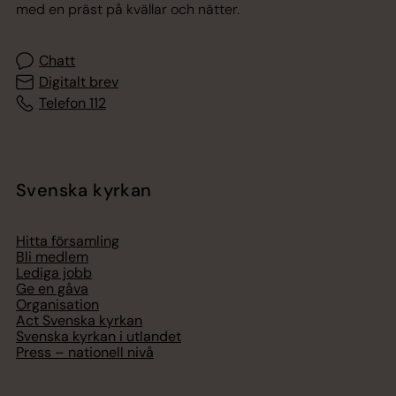
med en präst på kvällar och nätter.
Chatt
Digitalt brev
Telefon 112
Svenska kyrkan
Hitta församling
Bli medlem
Lediga jobb
Ge en gåva
Organisation
Act Svenska kyrkan
Svenska kyrkan i utlandet
Press – nationell nivå