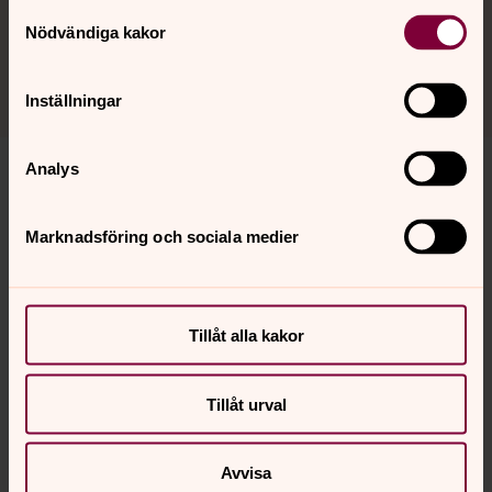
Norrahammars församling.
Samtyckesval
Nödvändiga kakor
Inställningar
Analys
Kontaktpersoner
Marknadsföring och sociala medier
Tillåt alla kakor
Therése Ekvall
Församlingspedagog, Baby- och
Tillåt urval
barnsångkonsulent, Norrahammars församling
Direkt:
036 - 36 21 17
Mobil:
076 - 103 04 27
Avvisa
therese.ekvall@svenskakyrkan.se
E-post: