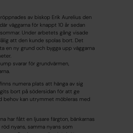
eröppnades av biskop Erik Aurelius den
 där väggarna för knappt 10 år sedan
rr sommar. Under arbetets gång visade
dålig att den kunde spolas bort. Det
gjuta en ny grund och bygga upp väggarna
eter.
pump svarar för grundvärmen,
rna.
t finns numera plats att hänga av sig
agits bort på södersidan för att ge
. Vid behov kan utrymmet möbleras med
a har fått en ljusare färgton, bänkarnas
 en röd nyans, samma nyans som