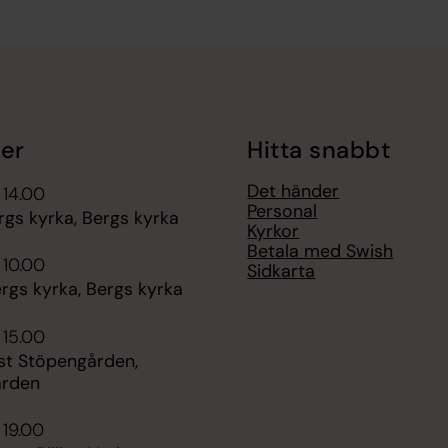
er
Hitta snabbt
Det händer
 14.00
Personal
rgs kyrka, Bergs kyrka
Kyrkor
Betala med Swish
 10.00
Sidkarta
rgs kyrka, Bergs kyrka
 15.00
st Stöpengården,
ården
 19.00