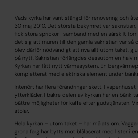
Vads kyrka har varit stängd för renovering och åt
30 maj 2010. Det största bekymret var sakristian,
fick stora sprickor i samband med en särskilt to
det sig att muren till den gamla sakristian var så 
blev därför nödvändigt att riva allt utom taket, 
på nytt. Sakristian förlängdes dessutom en halv m
Kyrkan har fått nytt värmesystem. En bergvärme
kompletterat med elektriska element under bänka
Interiört har flera förändringar skett. I vapenhuse
ytterkläder. I bakre delen av kyrkan har en bänk t
bättre möjligheter för kaffe efter gudstjänsten
stolar.
Hela kyrkan – utom taket – har målats om. Väggarn
gröna färg har bytts mot blålaserat med lister i