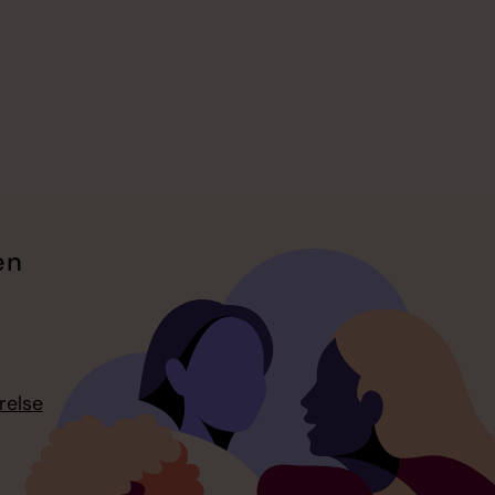
en
relse