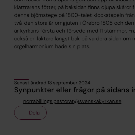
klättrarens fötter, på baksidan finns djupa skåror 
denna björnstege på 1800-talet klockstapeln från a
två, den stora är omgjuten i Örebro 1805 och den li
är kyrkans första och försedd med 11 stämmor. Fra
också en läktare längst bak på vardera sidan om 
orgelharmonium hade sin plats.
Senast ändrad 13 september 2024
Synpunkter eller frågor på sidans i
norrabillings.pastorat@svenskakyrkan.se
Dela