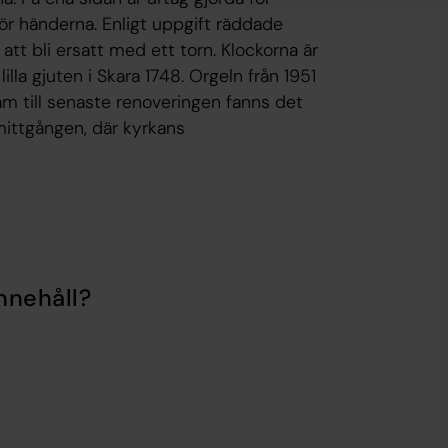
för händerna. Enligt uppgift räddade
tt bli ersatt med ett torn. Klockorna är
lla gjuten i Skara 1748. Orgeln från 1951
m till senaste renoveringen fanns det
mittgången, där kyrkans
nnehåll?