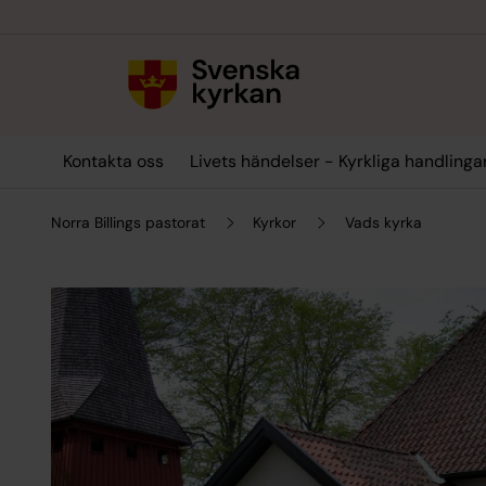
Till innehållet
Till undermeny
Kontakta oss
Livets händelser - Kyrkliga handlinga
Norra Billings pastorat
Kyrkor
Vads kyrka