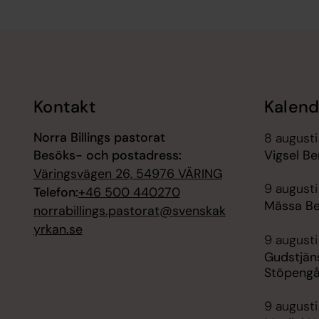
Tillbaka till toppen
Tillbaka till innehållet
Kontakt
Kalend
Norra Billings pastorat
8 augusti
Besöks- och postadress:
Vigsel Be
Väringsvägen 26, 54976 VÄRING
9 augusti
Telefon:
+46 500 440270
Mässa Be
norrabillings.pastorat@svenskak
yrkan.se
9 augusti
Gudstjän
Stöpeng
9 augusti