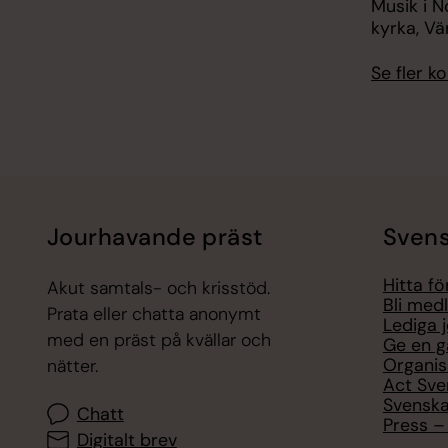
Musik i N
kyrka, Vä
Se fler 
Jourhavande präst
Svens
Hitta f
Akut samtals- och krisstöd.
Bli med
Prata eller chatta anonymt
Lediga 
med en präst på kvällar och
Ge en g
Organis
nätter.
Act Sve
Svenska
Chatt
Press – 
Digitalt brev