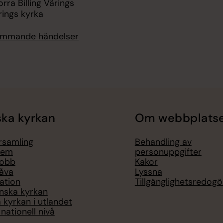
orra Billing Värings
rings kyrka
kommande händelser
ka kyrkan
Om webbplats
örsamling
Behandling av
lem
personuppgifter
jobb
Kakor
åva
Lyssna
ation
Tillgänglighetsredogö
nska kyrkan
 kyrkan i utlandet
nationell nivå