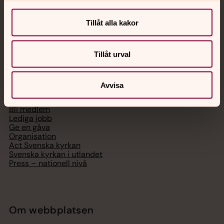
Digitalt brev
Telefon 112
Tillåt alla kakor
Tillåt urval
Svenska kyrkan
Avvisa
Hitta församling
Bli medlem
Lediga jobb
Ge en gåva
Organisation
Act Svenska kyrkan
Svenska kyrkan i utlandet
Press – nationell nivå
Om webbplatsen