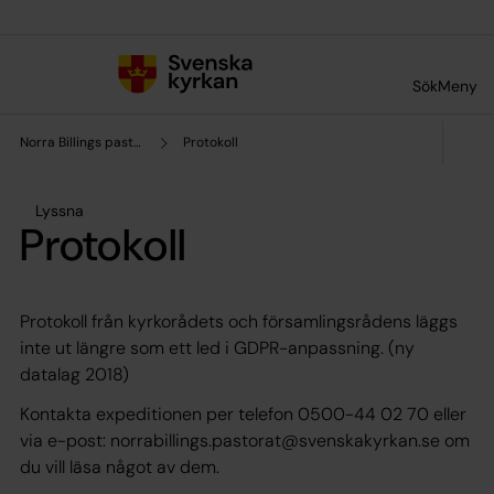
Till innehållet
Till undermeny
Sök
Meny
Norra Billings pastorat
Protokoll
Lyssna
Protokoll
Protokoll från kyrkorådets och församlingsrådens läggs
inte ut längre som ett led i GDPR-anpassning. (ny
datalag 2018)
Kontakta expeditionen per telefon 0500-44 02 70 eller
via e-post: norrabillings.pastorat@svenskakyrkan.se om
du vill läsa något av dem.