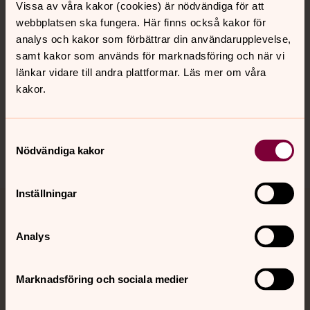
Kalender
Vissa av våra kakor (cookies) är nödvändiga för att
webbplatsen ska fungera. Här finns också kakor för
analys och kakor som förbättrar din användarupplevelse,
samt kakor som används för marknadsföring och när vi
Hitta snabbt
länkar vidare till andra plattformar. Läs mer om våra
kakor.
Sociala kanaler
Samtyckesval
Nödvändiga kakor
Inställningar
Jourhavande präst
Analys
Akut samtals- och krisstöd. Prata eller chatta anonymt
med en präst på kvällar och nätter.
Marknadsföring och sociala medier
Chatt