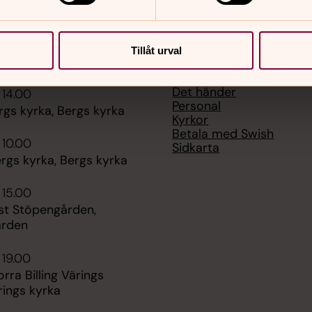
Tillåt urval
er
Hitta snabbt
Det händer
 14.00
Personal
rgs kyrka, Bergs kyrka
Kyrkor
Betala med Swish
 10.00
Sidkarta
rgs kyrka, Bergs kyrka
 15.00
st Stöpengården,
ården
 19.00
orra Billing Värings
rings kyrka