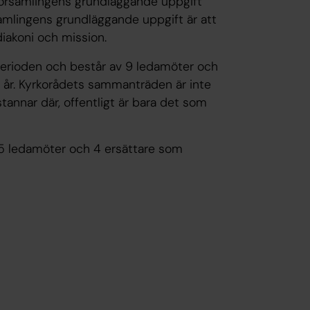
örsamlingens grundläggande uppgift
rsamlingens grundläggande uppgift är att
diakoni och mission.
perioden och består av 9 ledamöter och
 år. Kyrkorådets sammanträden är inte
tannar där, offentligt är bara det som
 5 ledamöter och 4 ersättare som