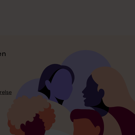
en
relse