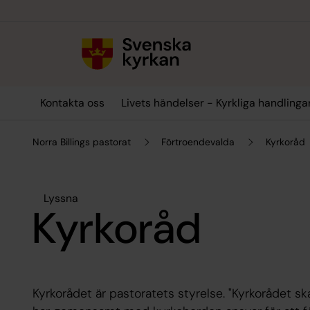
Till innehållet
Till undermeny
Kontakta oss
Livets händelser - Kyrkliga handlinga
Norra Billings pastorat
Förtroendevalda
Kyrkoråd
Lyssna
Kyrkoråd
Kyrkorådet är pastoratets styrelse. "Kyrkorådet s