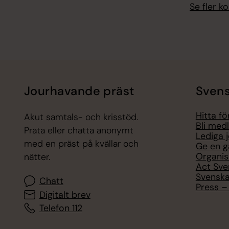
Se fler 
Jourhavande präst
Svens
Hitta f
Akut samtals- och krisstöd.
Bli med
Prata eller chatta anonymt
Lediga 
med en präst på kvällar och
Ge en g
Organis
nätter.
Act Sve
Svenska
Chatt
Press – 
Digitalt brev
Telefon 112