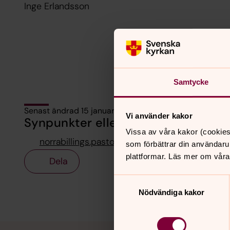
Inge Erlandsson
Samtycke
Senast ändrad 15 januari 2026
Vi använder kakor
Synpunkter eller frågor på sidans i
Vissa av våra kakor (cookies
norrabillings.pastorat@svenskakyrkan.se
som förbättrar din användaru
plattformar. Läs mer om våra
Dela
Samtyckesval
Nödvändiga kakor
Tillbaka till toppen
Tillbaka till innehållet