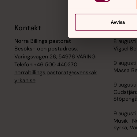
Avvisa
Kontakt
Kalend
Norra Billings pastorat
8 augusti
Besöks- och postadress:
Vigsel Be
Väringsvägen 26, 54976 VÄRING
9 augusti
Telefon:
+46 500 440270
Mässa Be
norrabillings.pastorat@svenskak
yrkan.se
9 augusti
Gudstjän
Stöpeng
9 augusti
Musik i N
kyrka, Vä