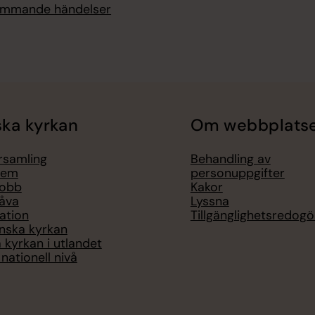
kommande händelser
ka kyrkan
Om webbplats
örsamling
Behandling av
lem
personuppgifter
jobb
Kakor
åva
Lyssna
ation
Tillgänglighetsredogö
nska kyrkan
 kyrkan i utlandet
nationell nivå