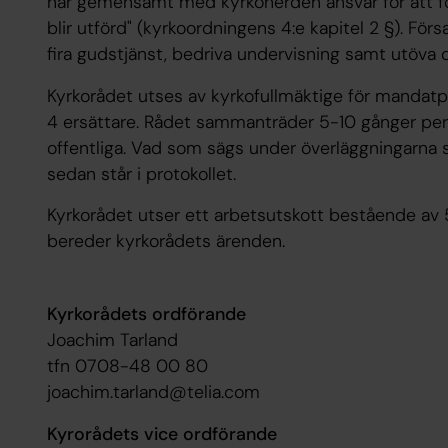
har gemensamt med kyrkoherden ansvar för att f
blir utförd" (kyrkoordningens 4:e kapitel 2 §). Fö
fira gudstjänst, bedriva undervisning samt utöva 
Kyrkorådet utses av kyrkofullmäktige för mandat
4 ersättare. Rådet sammanträder 5-10 gånger per
offentliga. Vad som sägs under överläggningarna s
sedan står i protokollet.
Kyrkorådet utser ett arbetsutskott bestående av
bereder kyrkorådets ärenden.
Kyrkorådets ordförande
Joachim Tarland
tfn 0708-48 00 80
joachim.tarland@telia.com
Kyrorådets vice ordförande