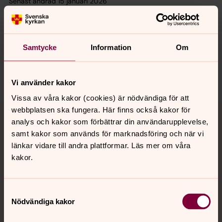
Senast ändrad 15 januari 2026
Synpunkter eller frågor på sidans
innehåll?
norrabillings.pastorat@svenskakyrkan.se
Samtycke
Information
Om
Dela
Vi använder kakor
Vissa av våra kakor (cookies) är nödvändiga för att
Tillbaka till toppen
Tillbaka till innehållet
webbplatsen ska fungera. Här finns också kakor för
analys och kakor som förbättrar din användarupplevelse,
samt kakor som används för marknadsföring och när vi
länkar vidare till andra plattformar. Läs mer om våra
Kontakt
kakor.
Kalender
Samtyckesval
Nödvändiga kakor