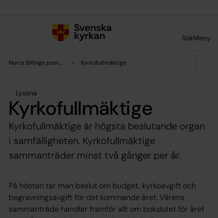
Till innehållet
Till undermeny
Sök
Meny
Norra Billings pastorat
Kyrkofullmäktige
Lyssna
Kyrkofullmäktige
Kyrkofullmäktige är högsta beslutande organ
i samfälligheten. Kyrkofullmäktige
sammanträder minst två gånger per år.
På hösten tar man beslut om budget, kyrkoavgift och
begravningsavgift för det kommande året. Vårens
sammanträde handlar framför allt om bokslutet för året