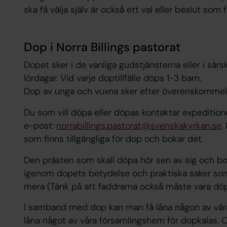
ska få välja själv är också ett val eller beslut som 
Dop i Norra Billings pastorat
Dopet sker i de vanliga gudstjänsterna eller i sä
lördagar. Vid varje doptillfälle döps 1-3 barn.
Dop av unga och vuxna sker efter överenskommel
Du som vill döpa eller döpas kontaktar expeditio
e-post:
norrabillings.pastorat@svenskakyrkan.se
.
som finns tillgängliga för dop och bokar det.
Den prästen som skall döpa hör sen av sig och bo
igenom dopets betydelse och praktiska saker s
mera (Tänk på att faddrarna också måste vara döp
I samband med dop kan man få låna någon av våra
låna något av våra församlingshem för dopkalas. Om 