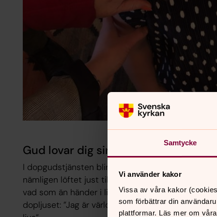
Samtycke
Gud lovar dig sin omsorg genom hela
I dopgudstjänsten blir löftet om omsorg och hela s
Vi använder kakor
nämligen löftet just till den som vi nämner vid na
Vissa av våra kakor (cookies
vad som än händer i livet. Jesus ord riktas mot 
som förbättrar din användaru
dopljuset: ”Jag är världens ljus, den som följer mi
plattformar. Läs mer om våra