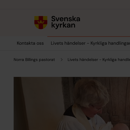
Till innehållet
Till undermeny
Kontakta oss
Livets händelser - Kyrkliga handlinga
Norra Billings pastorat
Livets händelser - Kyrkliga handl