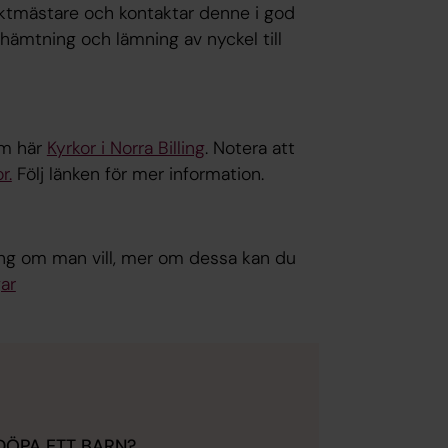
 vaktmästare och kontaktar denne i god
ämtning och lämning av nyckel till
om här
Kyrkor i Norra Billing
. Notera att
r.
Följ länken för mer information.
ning om man vill, mer om dessa kan du
ar
 DÖPA ETT BARN?