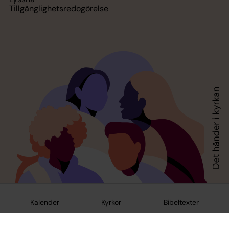
Tillgänglighetsredogörelse
Kalender
Kyrkor
Bibeltexter