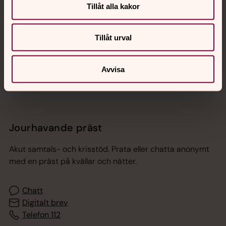
Tillåt alla kakor
Hitta snabbt
Tillåt urval
Sociala kanaler
Avvisa
Jourhavande präst
Akut samtals- och krisstöd. Prata eller chatta anonymt
med en präst på kvällar och nätter.
Chatt
Digitalt brev
Telefon 112