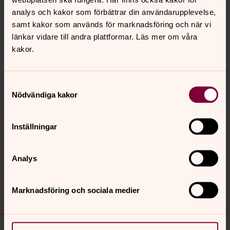
Senast ändrad 7 januari 2026
Synpunkter eller frågor på sidans
analys och kakor som förbättrar din användarupplevelse,
innehåll?
samt kakor som används för marknadsföring och när vi
länkar vidare till andra plattformar. Läs mer om våra
oslo@svenskakyrkan.se
kakor.
Dela
Samtyckesval
Nödvändiga kakor
Tillbaka till toppen
Tillbaka till innehållet
Inställningar
Analys
Kontakt
Marknadsföring och sociala medier
Kalender