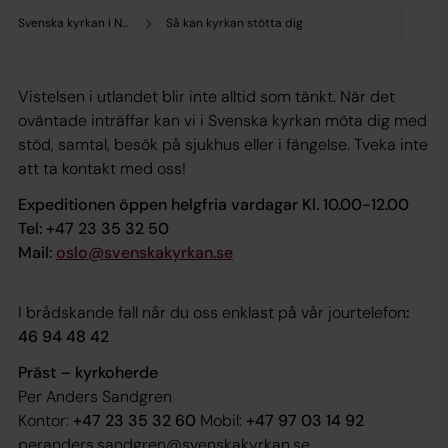
Svenska kyrkan i Norge
Så kan kyrkan stötta dig
Vistelsen i utlandet blir inte alltid som tänkt. När det
oväntade inträffar kan vi i Svenska kyrkan möta dig med
stöd, samtal, besök på sjukhus eller i fängelse. Tveka inte
att ta kontakt med oss!
Expeditionen öppen helgfria vardagar Kl. 10.00-12.00
Tel: +47 23 35 32 50
Mail:
oslo@svenskakyrkan.se
I brådskande fall når du oss enklast på vår jourtelefon
:
46 94 48 42
Präst – kyrkoherde
Per Anders Sandgren
Kontor:
+47 23 35 32 60
Mobil:
+47 97 03 14 92
peranders.sandgren@svenskakyrkan.se