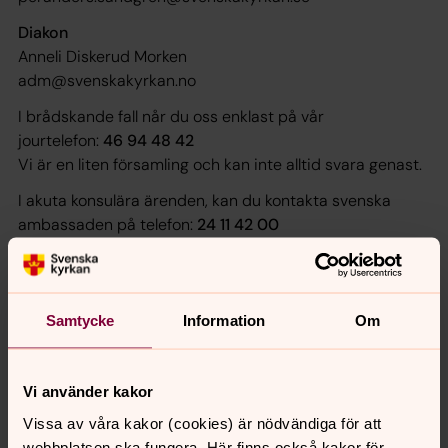
Diakon
Anneli Diskerud Morken
adm@svenskakyrkan.no
I brådskande fall når du oss enklast på vår
jourtelefon:
46 94 48 42
Vi är en liten församling och kan inte alltid svara genast.
I akuta konsulära ärenden, kan du kontakta svenska
ambassaden på telefon:
24 11 42 00
Jourhavande präst i Sverige:
+46 18 474 50 32
Samtycke
Information
Om
Digitala brev:
Svar inom 24 h
www.svenskakyrkan.se/jourhavandeprast
Vi använder kakor
Vissa av våra kakor (cookies) är nödvändiga för att
webbplatsen ska fungera. Här finns också kakor för