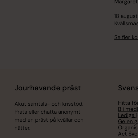
Margaret
18 august
Kvällsmäs
Se fler 
Jourhavande präst
Svens
Hitta f
Akut samtals- och krisstöd.
Bli med
Prata eller chatta anonymt
Lediga 
med en präst på kvällar och
Ge en g
Organis
nätter.
Act Sve