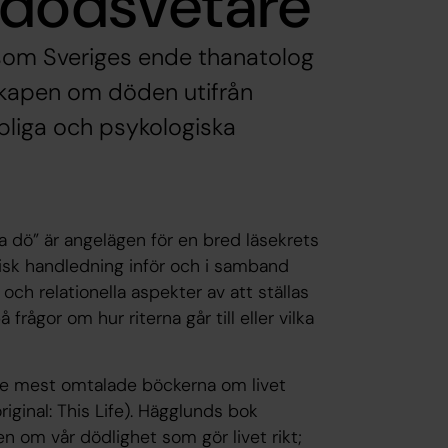
 dödsvetare
 som Sveriges ende thanatolog
skapen om döden utifrån
apliga och psykologiska
 dö” är angelägen för en bred läsekrets
ktisk handledning inför och i samband
h relationella aspekter av att ställas
ågor om hur riterna går till eller vilka
 de mest omtalade böckerna om livet
riginal: This Life). Hägglunds bok
ten om vår dödlighet som gör livet rikt;