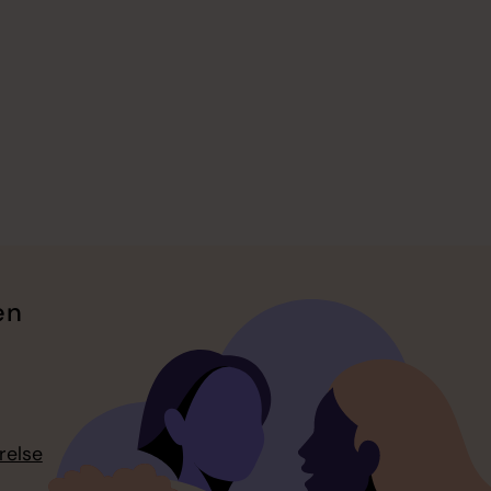
en
relse