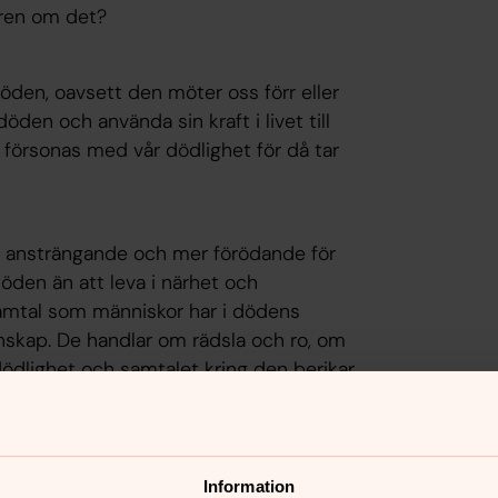
aren om det?
öden, oavsett den möter oss förr eller
öden och använda sin kraft i livet till
r vi försonas med vår dödlighet för då tar
er ansträngande och mer förödande för
öden än att leva i närhet och
mtal som människor har i dödens
nskap. De handlar om rädsla och ro, om
dödlighet och samtalet kring den berikar
 De betyder väldigt mycket för
Information