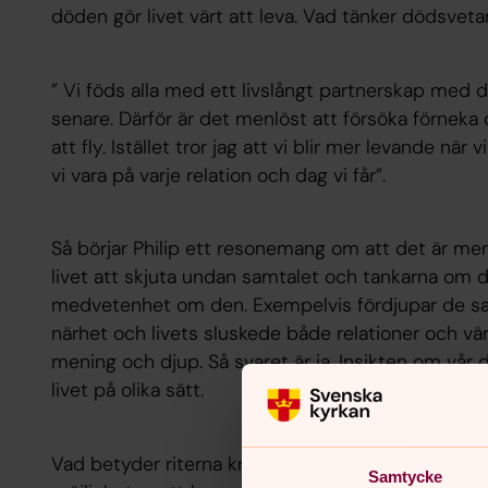
döden gör livet värt att leva. Vad tänker dödsvet
” Vi föds alla med ett livslångt partnerskap med d
senare. Därför är det menlöst att försöka förneka d
att fly. Istället tror jag att vi blir mer levande nä
vi vara på varje relation och dag vi får”.
Så börjar Philip ett resonemang om att det är m
livet att skjuta undan samtalet och tankarna om d
medvetenhet om den. Exempelvis fördjupar de sa
närhet och livets sluskede både relationer och vä
mening och djup. Så svaret är ja. Insikten om vår 
livet på olika sätt.
Vad betyder riterna kring döden för de anhöriga?
Samtycke