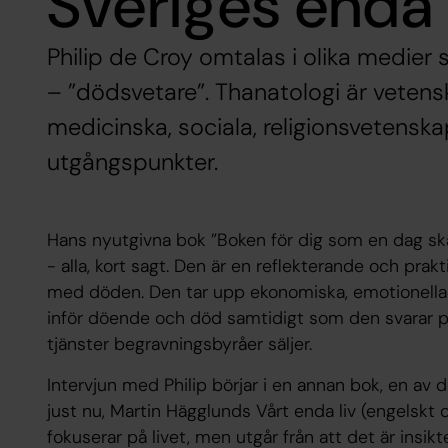
Sveriges enda
Philip de Croy omtalas i olika medier
– ”dödsvetare”. Thanatologi är veten
medicinska, sociala, religionsvetensk
utgångspunkter.
Hans nyutgivna bok ”Boken för dig som en dag ska
- alla, kort sagt. Den är en reflekterande och pra
med döden. Den tar upp ekonomiska, emotionella oc
inför döende och död samtidigt som den svarar på fr
tjänster begravningsbyråer säljer.
Intervjun med Philip börjar i en annan bok, en av
just nu, Martin Hägglunds Vårt enda liv (engelskt o
fokuserar på livet, men utgår från att det är insik