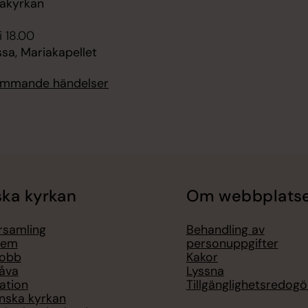
akyrkan
i 18.00
sa, Mariakapellet
kommande händelser
ka kyrkan
Om webbplats
örsamling
Behandling av
lem
personuppgifter
jobb
Kakor
åva
Lyssna
ation
Tillgänglighetsredogö
nska kyrkan