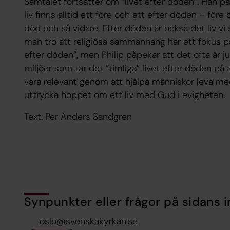
Samtalet fortsätter om ”livet efter döden”. Han p
liv finns alltid ett före och ett efter döden – fö
död och så vidare. Efter döden är också det liv vi
man tro att religiösa sammanhang har ett fokus p
efter döden”, men Philip påpekar att det ofta är 
miljöer som tar det ”timliga” livet efter döden på al
vara relevant genom att hjälpa människor leva med
uttrycka hoppet om ett liv med Gud i evigheten.
Text: Per Anders Sandgren
Synpunkter eller frågor på sidans i
oslo@svenskakyrkan.se