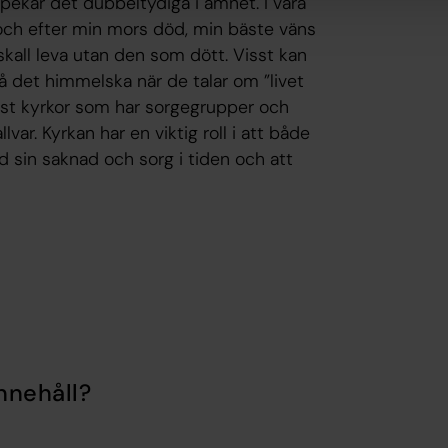
åpekar det dubbeltydiga i ämnet. I våra
re och efter min mors död, min bäste väns
 skall leva utan den som dött. Visst kan
å det himmelska när de talar om ”livet
just kyrkor som har sorgegrupper och
lvar. Kyrkan har en viktig roll i att både
 sin saknad och sorg i tiden och att
nnehåll?