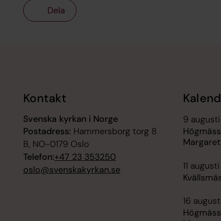
Dela
Tillbaka till toppen
Tillbaka till innehållet
Kontakt
Kalend
Svenska kyrkan i Norge
9 augusti
Postadress:
Hammersborg torg 8
Högmässa
Margaret
B, NO-0179 Oslo
Telefon:
+47 23 353250
11 augusti
oslo@svenskakyrkan.se
Kvällsmäs
16 august
Högmässa