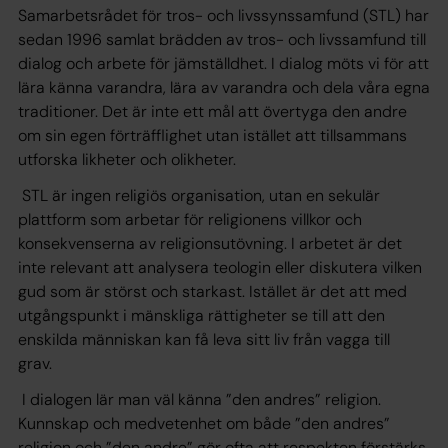
Samarbetsrådet för tros- och livssynssamfund (STL) har
sedan 1996 samlat brädden av tros- och livssamfund till
dialog och arbete för jämställdhet. I dialog möts vi för att
lära känna varandra, lära av varandra och dela våra egna
traditioner. Det är inte ett mål att övertyga den andre
om sin egen förträfflighet utan istället att tillsammans
utforska likheter och olikheter.
STL är ingen religiös organisation, utan en sekulär
plattform som arbetar för religionens villkor och
konsekvenserna av religionsutövning. I arbetet är det
inte relevant att analysera teologin eller diskutera vilken
gud som är störst och starkast. Istället är det att med
utgångspunkt i mänskliga rättigheter se till att den
enskilda människan kan få leva sitt liv från vagga till
grav.
I dialogen lär man väl känna ”den andres” religion.
Kunnskap och medvetenhet om både ”den andres”
religion och ”den andre” gör ofta att respekten förstärks.