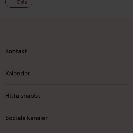
Dela
Tillbaka till toppen
Tillbaka till innehållet
Kontakt
Kalender
Hitta snabbt
Sociala kanaler