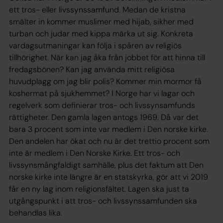
ett tros- eller livssynssamfund. Medan de kristna
smälter in kommer muslimer med hijab, sikher med
turban och judar med kippa märka ut sig. Konkreta
vardagsutmaningar kan följa i spåren av religiös
tillhörighet. När kan jag åka från jobbet för att hinna till
fredagsbönen? Kan jag använda mitt religiösa
huvudplagg om jag blir polis? Kommer min mormor få
koshermat på sjukhemmet? I Norge har vi lagar och
regelverk som definierar tros- och livssynsamfunds
rättigheter. Den gamla lagen antogs 1969. Då var det
bara 3 procent som inte var medlem i Den norske kirke.
Den andelen har ökat och nu är det trettio procent som
inte är medlem i Den Norske Kirke. Ett tros- och
livssynsmångfaldigt samhälle, plus det faktum att Den
norske kirke inte längre är en statskyrka, gör att vi 2019
får en ny lag inom religionsfältet. Lagen ska just ta
utgångspunkt i att tros- och livssynssamfunden ska
behandlas lika.