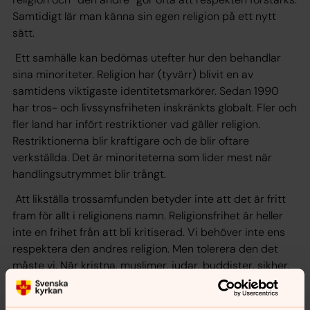
Samtidigt lär man känna sin egen religion på ett nytt
sätt.
Ett samhälle kan bedömas utefter hur den behandlar
sina minoriteter. Religion har (tyvärr) blivit en av
samtidens viktigaste identitetsmarkörer. Sedan 1990
har tros- och livssynsfriheten inskränkts globalt. Fler och
fler land har infört restriktioner vad gäller religion.
Restriktionerna blir kraftigare och de blir oftare
verkställda. Det är minoriteterna som lider mest när
handlingsutrymmet blir trångt.
Att likställa trossamfunden betyder inte att det är fritt
fram för allt i religionens namn. Religionsfrihet är heller
inte en frihet från att bli kritiserad. Vi behöver inte ens
respektera den andres religion. Men tolerera den det
måste vi. När kristna, muslimer, judar, buddister, sikher,
hinduer och bahaier samlas till STL-dialog är det just
toleransen som övas upp och jämlikhet som man söker.