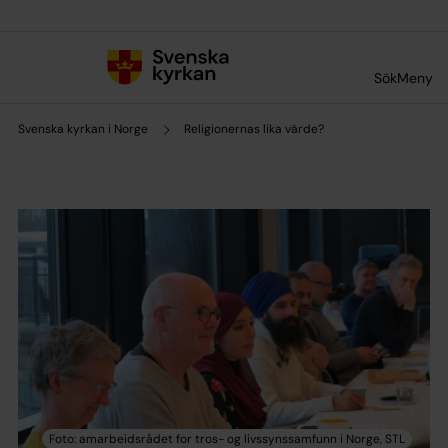
Till innehållet
Till undermeny
Sök
Meny
Svenska kyrkan i Norge
Religionernas lika värde?