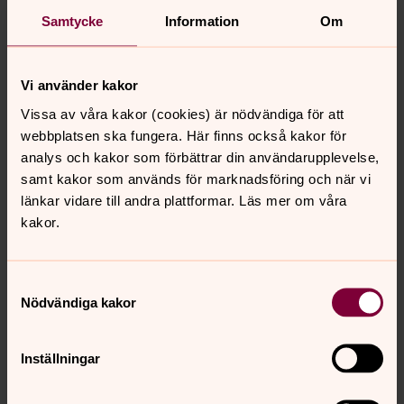
Samtycke
Information
Om
Text och bild: Ingrid Rosendorf Joys
Generalsekretær Samarbeidsrådet for tros- og
Vi använder kakor
livssynssamfunn i Norge, STL
www.trooglivssyn.no
Vissa av våra kakor (cookies) är nödvändiga för att
Översatt av Alberte Bremberg
webbplatsen ska fungera. Här finns också kakor för
analys och kakor som förbättrar din användarupplevelse,
samt kakor som används för marknadsföring och när vi
länkar vidare till andra plattformar. Läs mer om våra
kakor.
Samtyckesval
Nödvändiga kakor
Inställningar