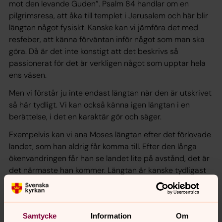
mot den levande Guden”. Psalm 84 handlar om en
pilgrimsresa, att åka till templet i Jerusalem och här blir
längtan något fysiskt. Kanske kan vi jämföra det med
resfeber, att känna förväntan inför något som man ska
göra. Då är det inte konstigt att det beskrivs så
passionerat för det är verkligen något som upptar hela
ens väsen.
Men vi förstår ju inte endast längtan när den är utskrivet
så här tydligt. Vi kan också känna igen längtan i en
berättelse, i det en karaktär gör och säger.
Exempelvis kan vi ana Moses längtan efter det förlovade
landet, som han aldrig får komma till. Efter den långa
ökenvandringen får han se landet lite på avstånd, det är
det närmaste han kommer. Längtan är kanske tydligast
beskrivet hos de kvinnor i Bibeln som inte kan få barn.
Det märks om inte annat i berättelsen om Hanna och
Elkana, Hanna som blir mamma till Samuel. Hon är så
Samtycke
Information
Om
ledsen och gråter och ber Herren om barn. Till slut får