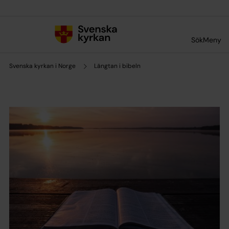
Till innehållet
Till undermeny
Sök
Meny
Svenska kyrkan i Norge
Längtan i bibeln