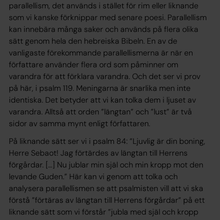
parallellism, det används i stället för rim eller liknande
som vi kanske förknippar med senare poesi. Parallellism
kan innebära många saker och används på flera olika
sätt genom hela den hebreiska Bibeln. En av de
vanligaste förekommande parallellismerna är när en
författare använder flera ord som påminner om
varandra för att förklara varandra. Och det ser vi prov
på här, i psalm 119. Meningarna är snarlika men inte
identiska. Det betyder att vi kan tolka dem i ljuset av
varandra. Alltså att orden ”längtan” och ”lust” är två
sidor av samma mynt enligt författaren.
På liknande sätt ser vi i psalm 84: ”Ljuvlig är din boning,
Herre Sebaot! Jag förtärdes av längtan till Herrens
förgårdar. […] Nu jublar min själ och min kropp mot den
levande Guden.” Här kan vi genom att tolka och
analysera parallellismen se att psalmisten vill att vi ska
förstå ”förtäras av längtan till Herrens förgårdar” på ett
liknande sätt som vi förstår ”jubla med själ och kropp