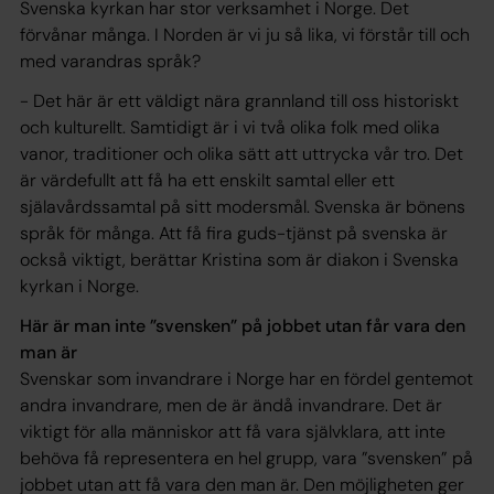
Svenska kyrkan har stor verksamhet i Norge. Det
förvånar många. I Norden är vi ju så lika, vi förstår till och
med varandras språk?
- Det här är ett väldigt nära grannland till oss historiskt
och kulturellt. Samtidigt är i vi två olika folk med olika
vanor, traditioner och olika sätt att uttrycka vår tro. Det
är värdefullt att få ha ett enskilt samtal eller ett
själavårdssamtal på sitt modersmål. Svenska är bönens
språk för många. Att få fira guds-tjänst på svenska är
också viktigt, berättar Kristina som är diakon i Svenska
kyrkan i Norge.
Här är man inte ”svensken” på jobbet utan får vara den
man är
Svenskar som invandrare i Norge har en fördel gentemot
andra invandrare, men de är ändå invandrare. Det är
viktigt för alla människor att få vara självklara, att inte
behöva få representera en hel grupp, vara ”svensken” på
jobbet utan att få vara den man är. Den möjligheten ger