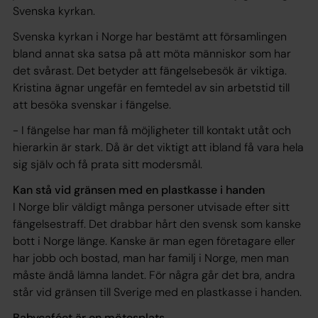
Svenska kyrkan.
Svenska kyrkan i Norge har bestämt att församlingen
bland annat ska satsa på att möta människor som har
det svårast. Det betyder att fängelsebesök är viktiga.
Kristina ägnar ungefär en femtedel av sin arbetstid till
att besöka svenskar i fängelse.
- I fängelse har man få möjligheter till kontakt utåt och
hierarkin är stark. Då är det viktigt att ibland få vara hela
sig själv och få prata sitt modersmål.
Kan stå vid gränsen med en plastkasse i handen
I Norge blir väldigt många personer utvisade efter sitt
fängelsestraff. Det drabbar hårt den svensk som kanske
bott i Norge länge. Kanske är man egen företagare eller
har jobb och bostad, man har familj i Norge, men man
måste ändå lämna landet. För några går det bra, andra
står vid gränsen till Sverige med en plastkasse i handen.
Babycaféet är en mötesplats