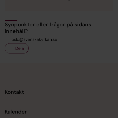
Synpunkter eller frågor på sidans
innehåll?
oslo@svenskakyrkan.se
Dela
Tillbaka till toppen
Tillbaka till innehållet
Kontakt
Kalender