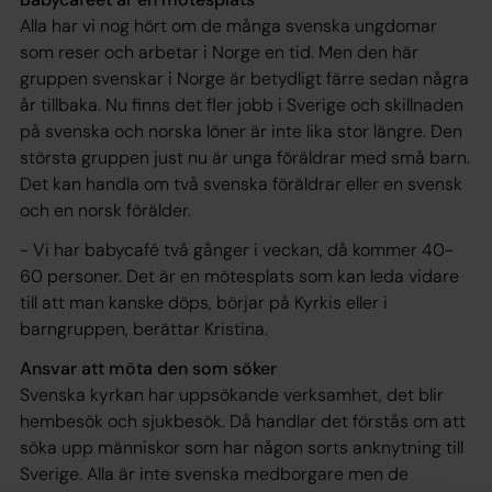
Alla har vi nog hört om de många svenska ungdomar
som reser och arbetar i Norge en tid. Men den här
gruppen svenskar i Norge är betydligt färre sedan några
år tillbaka. Nu finns det fler jobb i Sverige och skillnaden
på svenska och norska löner är inte lika stor längre. Den
största gruppen just nu är unga föräldrar med små barn.
Det kan handla om två svenska föräldrar eller en svensk
och en norsk förälder.
- Vi har babycafé två gånger i veckan, då kommer 40-
60 personer. Det är en mötesplats som kan leda vidare
till att man kanske döps, börjar på Kyrkis eller i
barngruppen, berättar Kristina.
Ansvar att möta den som söker
Svenska kyrkan har uppsökande verksamhet, det blir
hembesök och sjukbesök. Då handlar det förstås om att
söka upp människor som har någon sorts anknytning till
Sverige. Alla är inte svenska medborgare men de