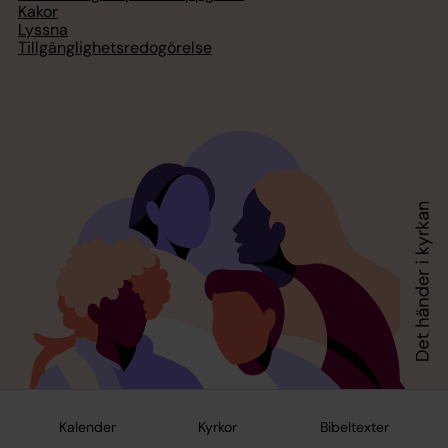
Kakor
Lyssna
Tillgänglighetsredogörelse
Kalender
Kyrkor
Bibeltexter