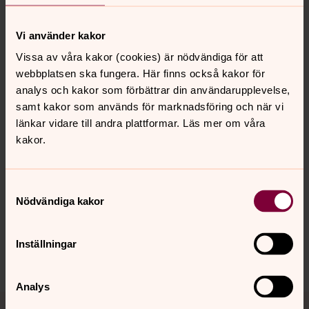
sina hem med änglafigurer. Till vintern bakar vi änglar
som pepparkakor och gör snöänglar utomhus. Människor
Vi använder kakor
som mirakulöst skonats från en olycka kan uppleva att
Vissa av våra kakor (cookies) är nödvändiga för att
de haft änglavakt. Och personer i vår omgivning som gör
webbplatsen ska fungera. Här finns också kakor för
gott mot andra beskrivs inte sällan som just ”änglar”.
analys och kakor som förbättrar din användarupplevelse,
Källor: Wikipedia & Bibeln
samt kakor som används för marknadsföring och när vi
Bilder från tak och fönster i Margaretakyrkan i Oslo.
länkar vidare till andra plattformar. Läs mer om våra
kakor.
Samtyckesval
Synpunkter eller frågor på sidans
Nödvändiga kakor
innehåll?
oslo@svenskakyrkan.se
Inställningar
Dela
Analys
Tillbaka till toppen
Tillbaka till innehållet