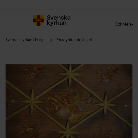
Till innehållet
Till undermeny
Sök
Meny
Svenska kyrkan i Norge
En skyddande ängel