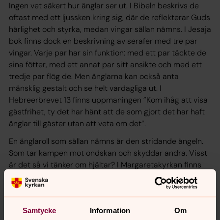
Ingen vet säkert hur änglar ser ut. I Bibeln beskrivs de
oftast med ett ljussken kring sig, där de reflekterar Guds
härlighet och styrka, medan vingar sällan nämns. I Jesaja
bok finns dock en beskrivning av serafer med tre par
vingar. Varje par har sin funktion: med ett par täckte de
sina fötter, med ett annat par sitt ansikte och med ett
tredje par flög de. Men änglarna kan också anta
mänsklig gestalt och se helt vardagliga ut. I
Hebreerbrevet 13 finns uppmaningen ”Kom ihåg att visa
gästfrihet, ty det har hänt att de som gjort det har haft
änglar till gäster utan att veta om det”.
En änglaroll som sällan nämns är den stridande ängeln.
Som tar kampen mot ondskan och skyddar andra. Visst
är det så vi tänker om hjältar? I Margaretakyrkan finns
ängeln som blåser i basunen som start för Jesu
återkomst och en ny världsordning, som det beskrivs i
Uppenbarelseboken.
Samtycke
Information
Om
Idag har änglarna blivit viktiga symboler. Många pyntar