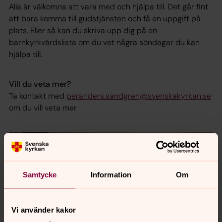
Alla är välkomna att vara med och hjälpa till. Det går fint
att bara komma till gudstjänsten och få en uppgift på
plats. Eller så kan du skriva upp dig på en
barnkyrkvärdslista om du vet några söndagar du kan
hjälpa till.
Vill du veta mer?
Ta kontakt med
peranders.sandgren@svenskakyrkan.se
om du vill veta mer.
Samtycke
Information
Om
Vi använder kakor