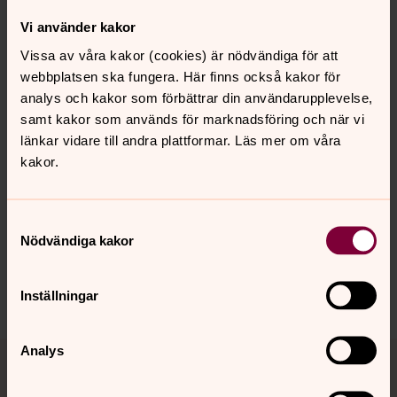
Vi använder kakor
Asfaltering Östervallskogs
Vissa av våra kakor (cookies) är nödvändiga för att
kyrkogård
webbplatsen ska fungera. Här finns också kakor för
analys och kakor som förbättrar din användarupplevelse,
samt kakor som används för marknadsföring och när vi
länkar vidare till andra plattformar. Läs mer om våra
Senast ändrad 20 april 2020
kakor.
Synpunkter eller frågor på sidans
innehåll?
Samtyckesval
nordmarkens.pastorat@svenskakyrkan.se
Nödvändiga kakor
Dela
Inställningar
Tillbaka till toppen
Tillbaka till innehållet
Analys