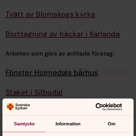
Tvätt av Blomskogs kyrka
Borttagning av häckar i Karlanda
Arbeten som görs av anlitade företag:
Fönster Holmedals bårhus
Staket i Silbodal
Tornlanterninen på Silbodals kyrka
Samtycke
Information
Om
Taket på Silleruds kyrka