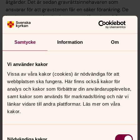
åtgärder. Det är sedan gravrättsinnehavaren som
ansvarar för att gravstenen får en säker förankring. De
innehavare som berörs kommer att få ett brev från
kyrkogårdsförvaltningen med mer information om hur
stenen kan säkras.
Samtycke
Information
Om
Senast ändrad 31 januari 2017
Vi använder kakor
Dela
Vissa av våra kakor (cookies) är nödvändiga för att
webbplatsen ska fungera. Här finns också kakor för
analys och kakor som förbättrar din användarupplevelse,
Tillbaka till toppen
Tillbaka till innehållet
samt kakor som används för marknadsföring och när vi
länkar vidare till andra plattformar. Läs mer om våra
kakor.
Kontakt
Samtyckesval
Nödvändiga kakor