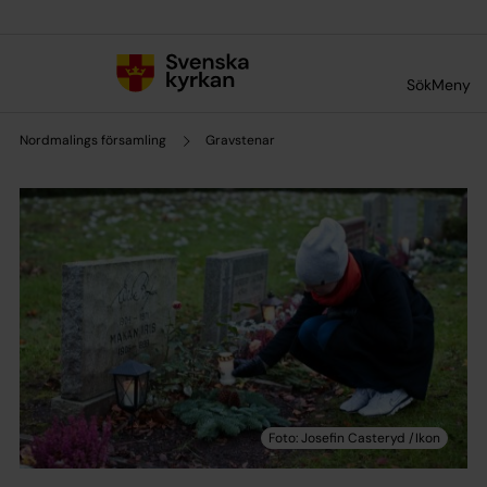
Till innehållet
Till undermeny
Sök
Meny
Nordmalings församling
Gravstenar