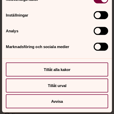
Kalender
Inställningar
Hitta snabbt
Analys
Sociala kanaler
Marknadsföring och sociala medier
Tillåt alla kakor
Jourhavande präst
Tillåt urval
Akut samtals- och krisstöd. Prata eller chatta anonymt
med en präst på kvällar och nätter.
Avvisa