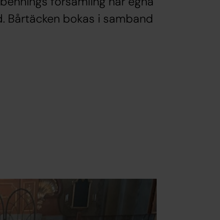
bennings församling har egna
d. Bårtäcken bokas i samband