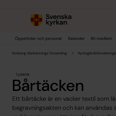
Till innehållet
Till undermeny
Öppettider och personal
Kalender
Bli medlem
Norberg-Karbennings församling
Kyrkogårdsförvaltning
Lyssna
Bårtäcken
Ett bårtäcke är en vacker textil som l
begravningsakten och kan användas som