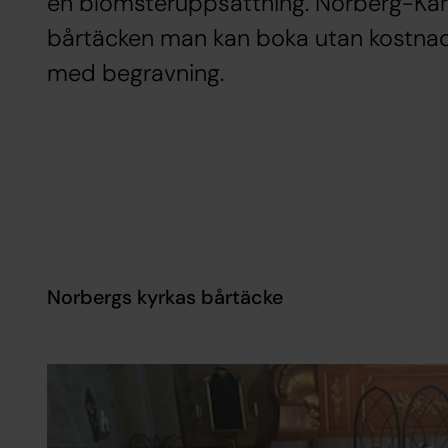
en blomsteruppsättning. Norberg-Kar
bårtäcken man kan boka utan kostna
med begravning.
Norbergs kyrkas bårtäcke