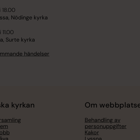
i 18.00
sa, Nödinge kyrka
 11.00
, Surte kyrka
kommande händelser
ka kyrkan
Om webbplats
örsamling
Behandling av
lem
personuppgifter
jobb
Kakor
åva
Lyssna