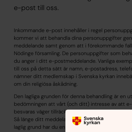
e-post till oss.
Inkommande e-post innehåller i regel personuppgif
kommer vi att behandla dina personuppgifter geno
meddelande samt genom att i förekommande fall fö
Nödinge församling. De personuppgifter som beha
du anger i ditt e-postmeddelande. Vanliga exem
till oss på detta sätt är namn, e-postadress, te
nämner ditt medlemskap i Svenska kyrkan innebär
om din religiösa åskådning.
Den lagliga grunden för denna behandling är en utf
bedömningen att vårt (och ditt) intresse av att
besvaras väger tillräckligt tungt för att rättfärdi
Så länge ditt meddelande inte övergått till att 
laglig grund har du en rätt att invända mot fortsa