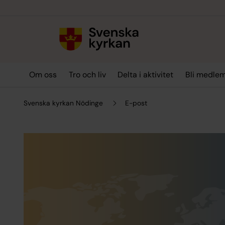
Till innehållet
Till undermeny
Om oss
Tro och liv
Delta i aktivitet
Bli medle
Svenska kyrkan Nödinge
E-post