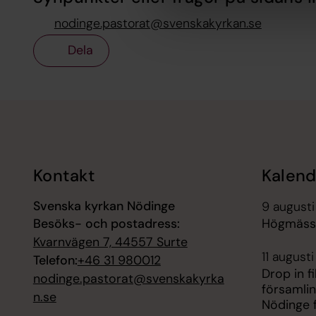
nodinge.pastorat@svenskakyrkan.se
Dela
Tillbaka till toppen
Tillbaka till innehållet
Kontakt
Kalend
Svenska kyrkan Nödinge
9 augusti
Besöks- och postadress:
Högmässa
Kvarnvägen 7, 44557 Surte
11 august
Telefon:
+46 31 980012
Drop in f
nodinge.pastorat@svenskakyrka
församli
n.se
Nödinge 