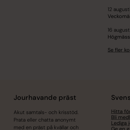
12 august
Veckomäs
16 augusti
Högmässa
Se fler 
Jourhavande präst
Svens
Hitta f
Akut samtals- och krisstöd.
Bli med
Prata eller chatta anonymt
Lediga 
med en präst på kvällar och
Ge en g