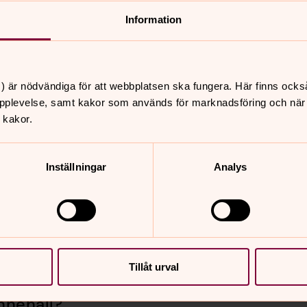
r, såvida vi inte har en skyldighet att
Information
inns någon annan berättigad anledning att
ommer vi, beroende på innehållet i ditt
ller arkivera det i enlighet med
) är nödvändiga för att webbplatsen ska fungera. Här finns ocks
pplevelse, samt kakor som används för marknadsföring och när vi
 kakor.
ddelande till oss behandlas även
vägning, men det kan vara svårt eller
Inställningar
Analys
iden om att dennes personuppgifter
iskor och nämn endast andra personer
Tillåt urval
nnehåll?