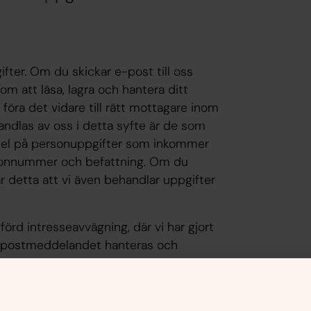
ter. Om du skickar e-post till oss
m att läsa, lagra och hantera ditt
ra det vidare till rätt mottagare inom
ndlas av oss i detta syfte är de som
pel på personuppgifter som inkommer
lefonnummer och befattning. Om du
 detta att vi även behandlar uppgifter
örd intresseavvägning, där vi har gjort
 e-postmeddelandet hanteras och
ga behandlingen av dina personuppgifter.
omfattas av ett ärende med en annan
tt behandling. Då kommer vi att radera