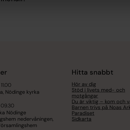
er
Hitta snabbt
Hör av dig
 11.00
Stöd i livets med- och
, Nödinge kyrka
motgångar
Du är viktig – kom och 
i 09.30
Barnen trivs på Noas Ar
ika Nödinge
Paradiset
Sidkarta
ngshem nedervåningen,
församlingshem