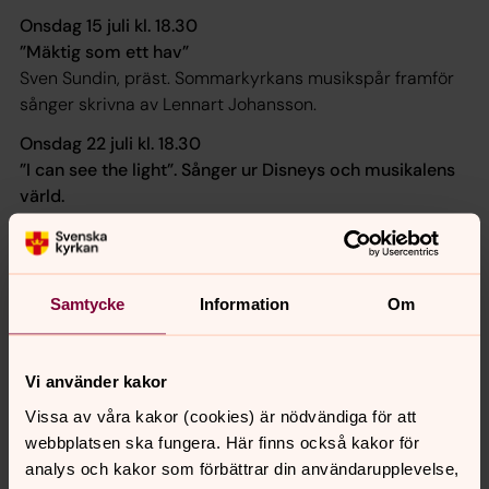
Onsdag 15 juli kl. 18.30
”Mäktig som ett hav”
Sven Sundin, präst. Sommarkyrkans musikspår framför
sånger skrivna av Lennart Johansson.
Onsdag 22 juli kl. 18.30
”I can see the light”. Sånger ur Disneys och musikalens
värld.
Petter Edberg, präst. Sommarkyrkans musikspår under
ledning av Lennart Johansson.
Samtycke
Information
Om
Vi använder kakor
Vissa av våra kakor (cookies) är nödvändiga för att
webbplatsen ska fungera. Här finns också kakor för
analys och kakor som förbättrar din användarupplevelse,