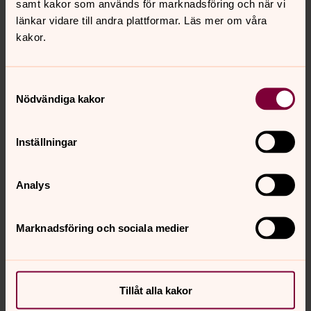
samt kakor som används för marknadsföring och när vi
länkar vidare till andra plattformar. Läs mer om våra
kakor.
Samtyckesval
Nödvändiga kakor
Petter Edberg
Inställningar
Kyrkoherde, Nederluleå församling
Direkt:
0920-27 70 62
Analys
petter.edberg@svenskakyrkan.se
E-post:
Marknadsföring och sociala medier
Senast ändrad 23 juni 2020
Tillåt alla kakor
Synpunkter eller frågor på sidans