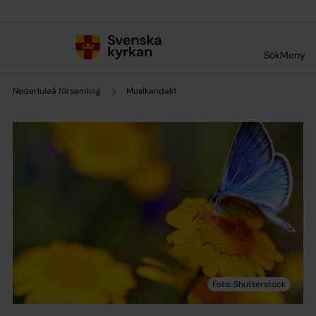
Till innehållet
Till undermeny
Sök
Meny
Nederluleå församling
Musikandakt