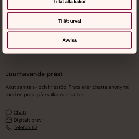
Hitta snabbt
Tillåt alla kakor
Tillåt urval
Sociala kanaler
Avvisa
Jourhavande präst
Akut samtals- och krisstöd. Prata eller chatta anonymt
med en präst på kvällar och nätter.
Chatt
Digitalt brev
Telefon 112