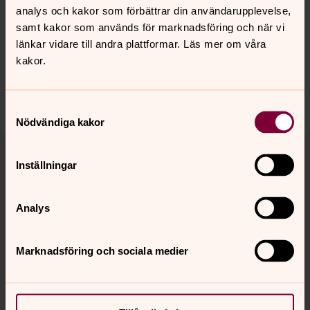
Synpunkter eller frågor på sidans
analys och kakor som förbättrar din användarupplevelse,
innehåll?
samt kakor som används för marknadsföring och när vi
länkar vidare till andra plattformar. Läs mer om våra
munka-ljungby.forsamling@svenskakyrkan.se
kakor.
Dela
Samtyckesval
Nödvändiga kakor
Tillbaka till toppen
Tillbaka till innehållet
Inställningar
Kontakt
Analys
Marknadsföring och sociala medier
Kalender