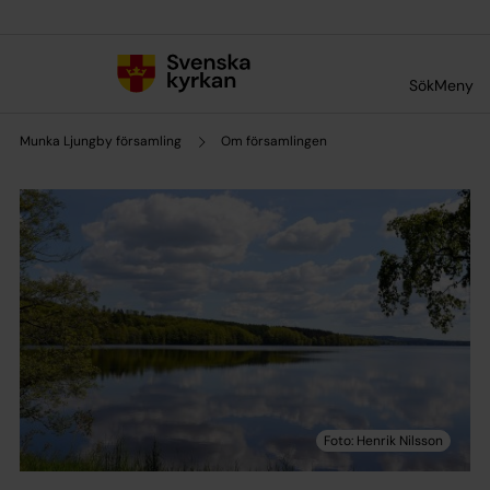
Till innehållet
Till undermeny
Sök
Meny
Munka Ljungby församling
Om församlingen