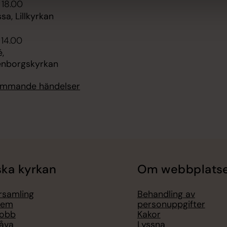
 18.00
sa, Lillkyrkan
 14.00
,
enborgskyrkan
kommande händelser
ka kyrkan
Om webbplats
örsamling
Behandling av
lem
personuppgifter
jobb
Kakor
åva
Lyssna