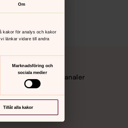
Om
å kakor för analys och kakor
 länkar vidare till andra
Marknadsföring och
sociala medier
Sociala kanaler
rg
Facebook
Instagram
Vimeo
Tillåt alla kakor