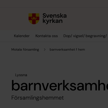
Till innehållet
Till undermeny
Kalender
Kontakta oss
Dop/ vigsel/ begravning/
Motala församling
barnverksamhet f hem
Lyssna
barnverksamh
Församlingshemmet