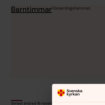
Barntimmar
Församlingshemmet
Senast ändrad 16 november 2023