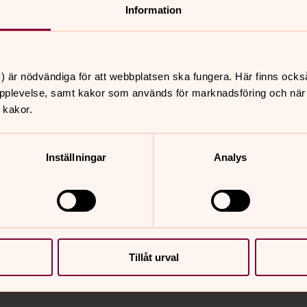
nnehåll?
Information
) är nödvändiga för att webbplatsen ska fungera. Här finns ocks
pplevelse, samt kakor som används för marknadsföring och när vi
 kakor.
Inställningar
Analys
er
Hitta snabbt
Diakoni – kyrkans omso
 09.30
Sidkarta
, Råssnäskyrkan
Tillåt urval
 11.00
, Motala kyrka