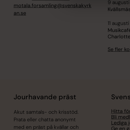
9 augusti
motala.forsamling@svenskakyrk
Kvällsmäs
an.se
11 augusti
Musikcafé
Charlott
Se fler 
Jourhavande präst
Svens
Hitta f
Akut samtals- och krisstöd.
Bli med
Prata eller chatta anonymt
Lediga 
med en präst på kvällar och
Ge en g