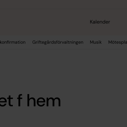
Kalender
 konfirmation
Griftegårdsförvaltningen
Musik
Mötespla
et f hem