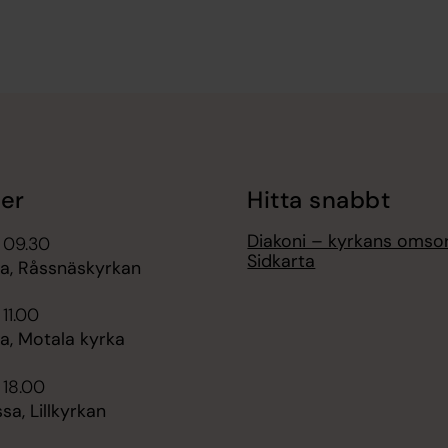
er
Hitta snabbt
Diakoni – kyrkans omso
 09.30
Sidkarta
, Råssnäskyrkan
 11.00
, Motala kyrka
 18.00
sa, Lillkyrkan