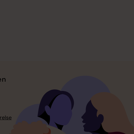
en
relse