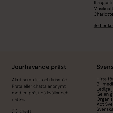
11 augusti
Musikcafé
Charlott
Se fler 
Jourhavande präst
Svens
Hitta f
Akut samtals- och krisstöd.
Bli med
Prata eller chatta anonymt
Lediga 
med en präst på kvällar och
Ge en g
Organis
nätter.
Act Sve
Svenska
Chatt