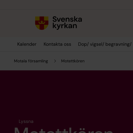
Till innehållet
Till undermeny
Kalender
Kontakta oss
Dop/ vigsel/ begravning/
Motala församling
Motettkören
Lyssna