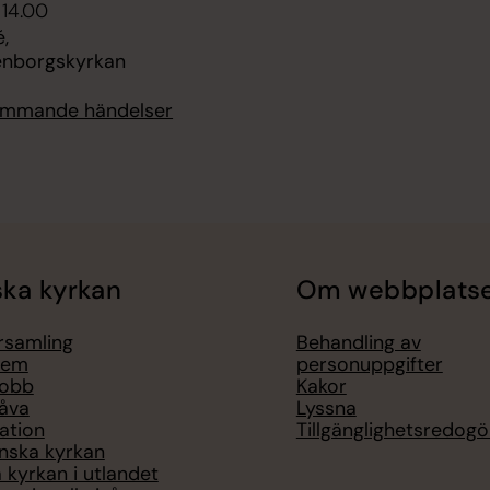
 14.00
,
enborgskyrkan
kommande händelser
ka kyrkan
Om webbplats
örsamling
Behandling av
lem
personuppgifter
jobb
Kakor
åva
Lyssna
ation
Tillgänglighetsredogö
nska kyrkan
 kyrkan i utlandet