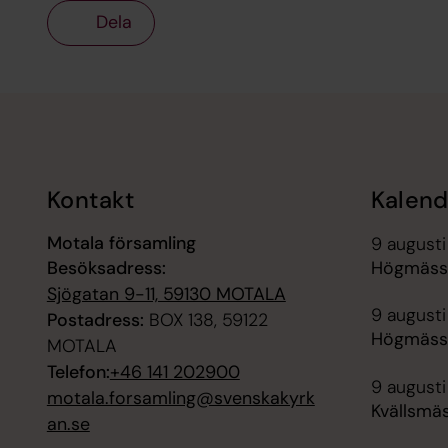
Dela
Tillbaka till toppen
Tillbaka till innehållet
Kontakt
Kalend
Motala församling
9 augusti
Besöksadress:
Högmässa
Sjögatan 9-11, 59130 MOTALA
9 augusti
Postadress:
BOX 138, 59122
Högmässa
MOTALA
Telefon:
+46 141 202900
9 augusti
motala.forsamling@svenskakyrk
Kvällsmäs
an.se